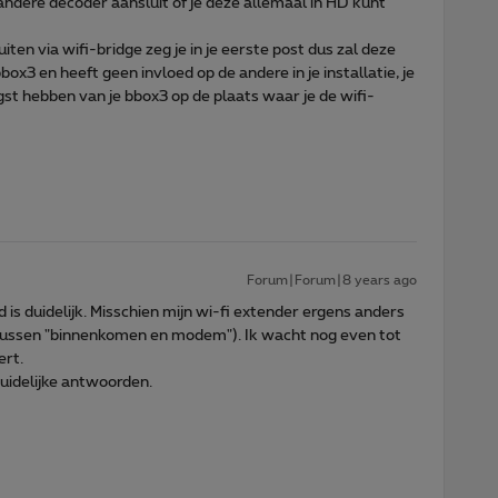
n andere decoder aansluit of je deze allemaal in HD kunt
en via wifi-bridge zeg je in je eerste post dus zal deze
x3 en heeft geen invloed op de andere in je installatie, je
st hebben van je bbox3 op de plaats waar je de wifi-
Forum|Forum|8 years ago
d is duidelijk. Misschien mijn wi-fi extender ergens anders
s (tussen "binnenkomen en modem"). Ik wacht nog even tot
ert.
duidelijke antwoorden.