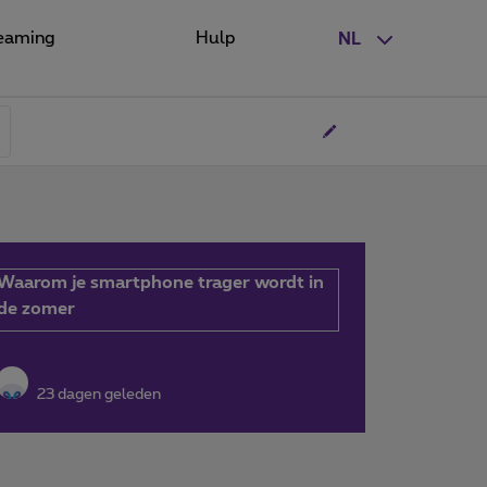
eaming
Hulp
NL
Waarom je smartphone trager wordt in
de zomer
23 dagen geleden