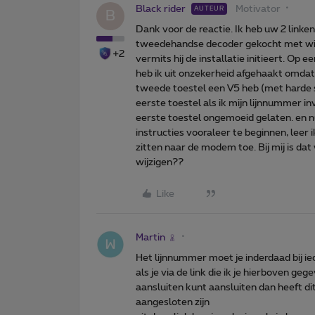
Black rider
Motivator
AUTEUR
B
Dank voor de reactie. Ik heb uw 2 linken
tweedehandse decoder gekocht met wif
+2
vermits hij de installatie initieert. O
heb ik uit onzekerheid afgehaakt omdat 
tweede toestel een V5 heb (met harde sc
eerste toestel als ik mijn lijnnummer in
eerste toestel ongemoeid gelaten. en nu i
instructies vooraleer te beginnen, leer i
zitten naar de modem toe. Bij mij is dat
wijzigen??
Like
Martin
Het lijnnummer moet je inderdaad bij ied
als je via de link die ik je hierboven geg
aansluiten kunt aansluiten dan heeft di
aangesloten zijn