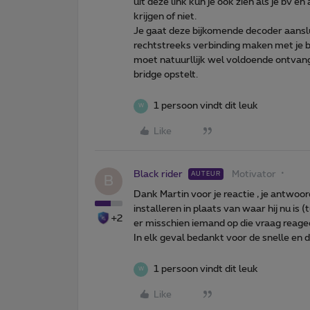
uit deze link kun je ook zien als je bv e
krijgen of niet.
Je gaat deze bijkomende decoder aansluit
rechtstreeks verbinding maken met je bbo
moet natuurllijk wel voldoende ontvang
bridge opstelt.
1 persoon vindt dit leuk
W
Like
Black rider
Motivator
AUTEUR
B
Dank Martin voor je reactie , je antwoor
installeren in plaats van waar hij nu i
+2
er misschien iemand op die vraag reage
In elk geval bedankt voor de snelle en 
1 persoon vindt dit leuk
W
Like