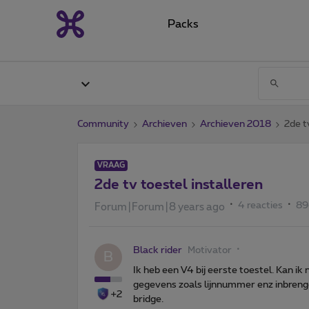
Packs
Community
Archieven
Archieven 2018
2de t
VRAAG
2de tv toestel installeren
4 reacties
89
Forum|Forum|8 years ago
Black rider
Motivator
B
Ik heb een V4 bij eerste toestel. Kan ik 
gegevens zoals lijnnummer enz inbrengen
+2
bridge.