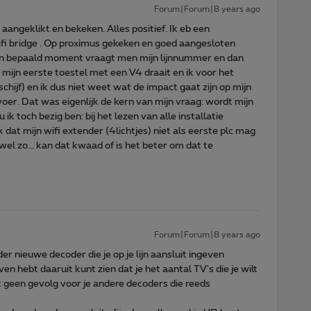
Forum|Forum|8 years ago
 aangeklikt en bekeken. Alles positief. Ik eb een
i bridge . Op proximus gekeken en goed aangesloten
p een bepaald moment vraagt men mijn lijnnummer en dan
mijn eerste toestel met een V4 draait en ik voor het
hijf) en ik dus niet weet wat de impact gaat zijn op mijn
voer. Dat was eigenlijk de kern van mijn vraag: wordt mijn
k toch bezig ben: bij het lezen van alle installatie
k dat mijn wifi extender (4lichtjes) niet als eerste plc mag
 wel zo... kan dat kwaad of is het beter om dat te
Forum|Forum|8 years ago
er nieuwe decoder die je op je lijn aansluit ingeven
even hebt daaruit kunt zien dat je het aantal TV's die je wilt
t geen gevolg voor je andere decoders die reeds