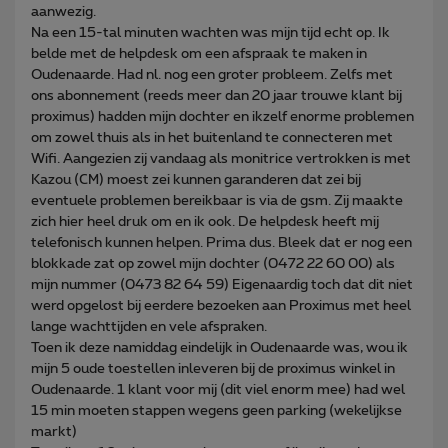
aanwezig.
Na een 15-tal minuten wachten was mijn tijd echt op. Ik
belde met de helpdesk om een afspraak te maken in
Oudenaarde. Had nl. nog een groter probleem. Zelfs met
ons abonnement (reeds meer dan 20 jaar trouwe klant bij
proximus) hadden mijn dochter en ikzelf enorme problemen
om zowel thuis als in het buitenland te connecteren met
Wifi. Aangezien zij vandaag als monitrice vertrokken is met
Kazou (CM) moest zei kunnen garanderen dat zei bij
eventuele problemen bereikbaar is via de gsm. Zij maakte
zich hier heel druk om en ik ook. De helpdesk heeft mij
telefonisch kunnen helpen. Prima dus. Bleek dat er nog een
blokkade zat op zowel mijn dochter (0472 22 60 00) als
mijn nummer (0473 82 64 59) Eigenaardig toch dat dit niet
werd opgelost bij eerdere bezoeken aan Proximus met heel
lange wachttijden en vele afspraken.
Toen ik deze namiddag eindelijk in Oudenaarde was, wou ik
mijn 5 oude toestellen inleveren bij de proximus winkel in
Oudenaarde. 1 klant voor mij (dit viel enorm mee) had wel
15 min moeten stappen wegens geen parking (wekelijkse
markt)