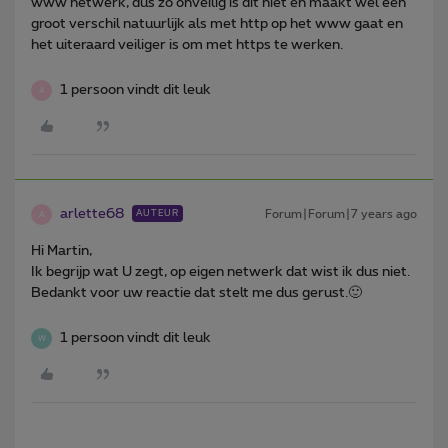
www netwerk, dus zo onveilig is dit niet en maakt wel een
groot verschil natuurlijk als met http op het www gaat en
het uiteraard veiliger is om met https te werken.
1 persoon vindt dit leuk
A
arlette68
Forum|Forum|7 years ago
AUTEUR
A
Hi Martin,
Ik begrijp wat U zegt, op eigen netwerk dat wist ik dus niet.
Bedankt voor uw reactie dat stelt me dus gerust.🙂
1 persoon vindt dit leuk
W