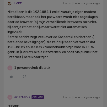
Fonz
Forum|Forum|7 years ago
Niet alleen is die 192.168.1.1 enkel vanuit je eigen modem
bereikbaar, maar ook het paswoord wordt niet opgeslagen
door de browser (bij mijn verschillende browsers toch niet,
bij eentje zit het er bij, maar wordt niet automatisch
ingevuld)
Eerste bericht zegt veel over de Kasperski en Northon ,(
betalende beveiligingen), die zelf blijkbaar niet weten dat
192.168.x.x en 10.10.x.x voorbehouden zijn voor INTERN
gebruik (LAN of Lokale Netwerken, en nooit via publiek net
(internet ) bereikbaar zijn !
1 persoon vindt dit leuk
A
arlette68
Forum|Forum|7 years ago
AUTEUR
A
Hi Fonz,