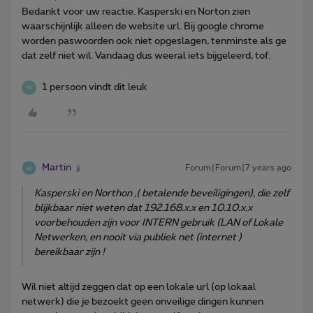
Bedankt voor uw reactie. Kasperski en Norton zien
waarschijnlijk alleen de website url. Bij google chrome
worden paswoorden ook niet opgeslagen, tenminste als ge
dat zelf niet wil. Vandaag dus weeral iets bijgeleerd, tof.
1 persoon vindt dit leuk
W
Martin
Forum|Forum|7 years ago
Kasperski en Northon ,( betalende beveiligingen), die zelf
blijkbaar niet weten dat 192.168.x.x en 10.10.x.x
voorbehouden zijn voor INTERN gebruik (LAN of Lokale
Netwerken, en nooit via publiek net (internet )
bereikbaar zijn !
Wil niet altijd zeggen dat op een lokale url (op lokaal
netwerk) die je bezoekt geen onveilige dingen kunnen