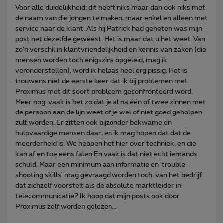
Voor alle duidelijkheid: dit heeft niks maar dan ook niks met
de naam van die jongen te maken, maar enkel en alleen met
service naar de klant. Als hij Patrick had geheten was mijn
post net dezelfde geweest. Het is maar dat u het weet. Van
zo'n verschil in klantvriendelijkheid en kennis van zaken (die
mensen worden toch enigszins opgeleid, mag ik
veronderstellen), word ik helaas heel erg pissig. Het is
trouwens niet de eerste keer dat ik bij problemen met
Proximus met dit soort probleem geconfronteerd word.
Meer nog: vaak is het zo dat je al na één of twee zinnen met
de persoon aan de lijn weet of je wel of niet goed geholpen
zult worden. Er zitten ook bijzonder bekwame en
hulpvaardige mensen daar, en ik mag hopen dat dat de
meerderheid is. We hebben het hier over techniek, en die
kan af en toe eens falen.En vaak is dat niet echt iemands
schuld. Maar een minimum aan informatie en 'trouble
shooting skills' mag gevraagd worden toch, van het bedrijf
dat zichzelf voorstelt als de absolute marktleider in
telecommunicatie? Ik hoop dat mijn posts ook door
Proximus zelf worden gelezen...