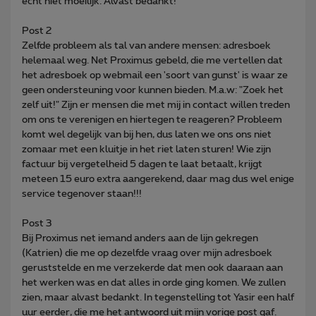
echt niet moeilijk. Alvast bedankt!
Post 2
Zelfde probleem als tal van andere mensen: adresboek
helemaal weg. Net Proximus gebeld, die me vertellen dat
het adresboek op webmail een 'soort van gunst' is waar ze
geen ondersteuning voor kunnen bieden. M.a.w: "Zoek het
zelf uit!" Zijn er mensen die met mij in contact willen treden
om ons te verenigen en hiertegen te reageren? Probleem
komt wel degelijk van bij hen, dus laten we ons ons niet
zomaar met een kluitje in het riet laten sturen! Wie zijn
factuur bij vergetelheid 5 dagen te laat betaalt, krijgt
meteen 15 euro extra aangerekend, daar mag dus wel enige
service tegenover staan!!!
Post 3
Bij Proximus net iemand anders aan de lijn gekregen
(Katrien) die me op dezelfde vraag over mijn adresboek
geruststelde en me verzekerde dat men ook daaraan aan
het werken was en dat alles in orde ging komen. We zullen
zien, maar alvast bedankt. In tegenstelling tot Yasir een half
uur eerder, die me het antwoord uit mijn vorige post gaf.