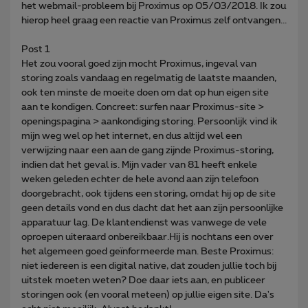
het webmail-probleem bij Proximus op 05/03/2018. Ik zou
hierop heel graag een reactie van Proximus zelf ontvangen...
Post 1
Het zou vooral goed zijn mocht Proximus, ingeval van
storing zoals vandaag en regelmatig de laatste maanden,
ook ten minste de moeite doen om dat op hun eigen site
aan te kondigen. Concreet: surfen naar Proximus-site >
openingspagina > aankondiging storing. Persoonlijk vind ik
mijn weg wel op het internet, en dus altijd wel een
verwijzing naar een aan de gang zijnde Proximus-storing,
indien dat het geval is. Mijn vader van 81 heeft enkele
weken geleden echter de hele avond aan zijn telefoon
doorgebracht, ook tijdens een storing, omdat hij op de site
geen details vond en dus dacht dat het aan zijn persoonlijke
apparatuur lag. De klantendienst was vanwege de vele
oproepen uiteraard onbereikbaar.Hij is nochtans een over
het algemeen goed geïnformeerde man. Beste Proximus:
niet iedereen is een digital native, dat zouden jullie toch bij
uitstek moeten weten? Doe daar iets aan, en publiceer
storingen ook (en vooral meteen) op jullie eigen site. Da's