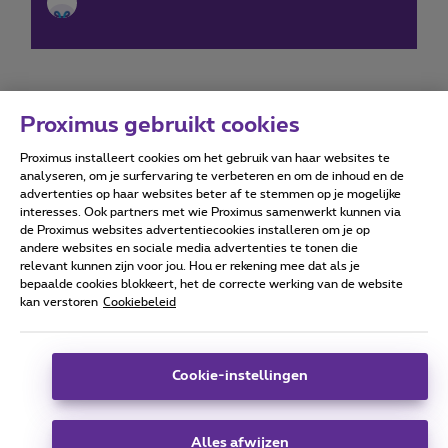
Proximus gebruikt cookies
Proximus installeert cookies om het gebruik van haar websites te
Forumvoorwaarden
Accessibility statement
analyseren, om je surfervaring te verbeteren en om de inhoud en de
advertenties op haar websites beter af te stemmen op je mogelijke
interesses. Ook partners met wie Proximus samenwerkt kunnen via
de Proximus websites advertentiecookies installeren om je op
andere websites en sociale media advertenties te tonen die
relevant kunnen zijn voor jou. Hou er rekening mee dat als je
Alle rechten voorbehouden. ©
2026
Proximus
bepaalde cookies blokkeert, het de correcte werking van de website
kan verstoren
Cookiebeleid
Algemene voorwaarden, consumenteninfo
Prijslijst en tarieven
Toegankelijkheid
Privacy
Cookiebeleid
Cookie manager
Bedrijfsgegevens
Deze website is gecreëerd en wordt beheerd conform het
Cookie-instellingen
Belgisch recht.
Koning Albert II-laan 27 - B-1030 Brussel.
Alles afwijzen