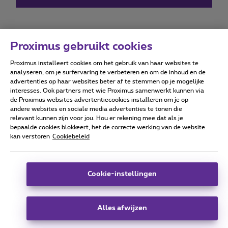
Proximus gebruikt cookies
Proximus installeert cookies om het gebruik van haar websites te
Forumvoorwaarden
Accessibility statement
analyseren, om je surfervaring te verbeteren en om de inhoud en de
advertenties op haar websites beter af te stemmen op je mogelijke
interesses. Ook partners met wie Proximus samenwerkt kunnen via
de Proximus websites advertentiecookies installeren om je op
andere websites en sociale media advertenties te tonen die
relevant kunnen zijn voor jou. Hou er rekening mee dat als je
Alle rechten voorbehouden. ©
2026
Proximus
bepaalde cookies blokkeert, het de correcte werking van de website
kan verstoren
Cookiebeleid
Algemene voorwaarden, consumenteninfo
Prijslijst en tarieven
Toegankelijkheid
Privacy
Cookiebeleid
Cookie manager
Bedrijfsgegevens
Deze website is gecreëerd en wordt beheerd conform het
Cookie-instellingen
Belgisch recht.
Koning Albert II-laan 27 - B-1030 Brussel.
Alles afwijzen