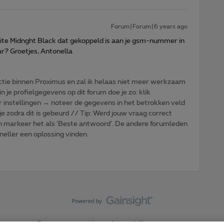
Forum|Forum|6 years ago
ite Midnght Black dat gekoppeld is aan je gsm-nummer in
aar? Groetjes, Antonella
tie binnen Proximus en zal ik helaas niet meer werkzaam
n je profielgegevens op dit forum doe je zo: klik
r instellingen → noteer de gegevens in het betrokken veld
je zodra dit is gebeurd // Tip: Werd jouw vraag correct
n markeer het als 'Beste antwoord'. De andere forumleden
sneller een oplossing vinden.
Forumvoorwaarden
Accessibility statement