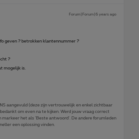
Forum|Forum|6 years ago
info geven ? betrokken klantennummer ?
cht ?
 mogelijk is.
NS aangevuld (deze zijn vertrouwelijk en enkel zichtbaar
 bedankt om even na te kijken. Werd jouw vraag correct
n markeer het als 'Beste antwoord'. De andere forumleden
sneller een oplossing vinden.