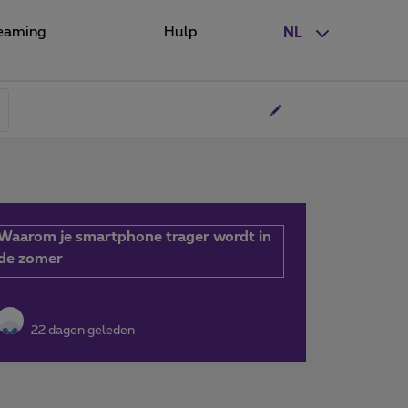
eaming
Hulp
NL
Waarom je smartphone trager wordt in
de zomer
22 dagen geleden