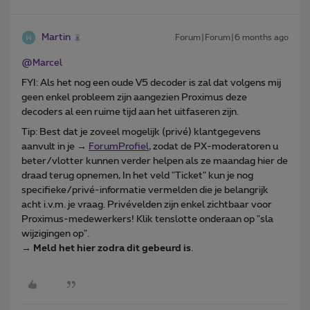
Martin
Forum|Forum|6 months ago
@Marcel
FYI: Als het nog een oude V5 decoder is zal dat volgens mij
geen enkel probleem zijn aangezien Proximus deze
decoders al een ruime tijd aan het uitfaseren zijn.
Tip: Best dat je zoveel mogelijk (privé) klantgegevens
aanvult in je →
ForumProfiel
, zodat de PX-moderatoren u
beter/vlotter kunnen verder helpen als ze maandag hier de
draad terug opnemen, In het veld "Ticket" kun je nog
specifieke/privé-informatie vermelden die je belangrijk
acht i.v.m. je vraag. Privévelden zijn enkel zichtbaar voor
Proximus-medewerkers! Klik tenslotte onderaan op "sla
wijzigingen op".
→
Meld het hier zodra dit gebeurd is
.