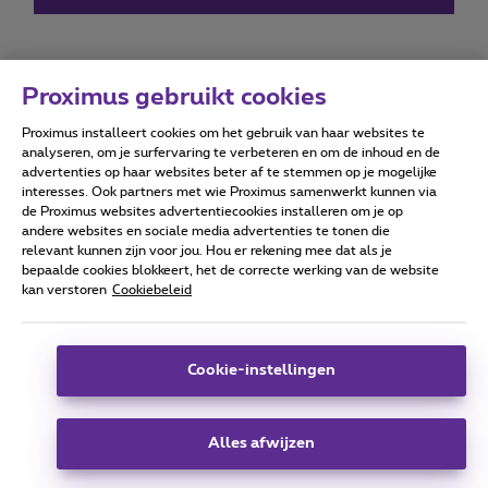
Proximus gebruikt cookies
Proximus installeert cookies om het gebruik van haar websites te
Forumvoorwaarden
Accessibility statement
analyseren, om je surfervaring te verbeteren en om de inhoud en de
advertenties op haar websites beter af te stemmen op je mogelijke
interesses. Ook partners met wie Proximus samenwerkt kunnen via
de Proximus websites advertentiecookies installeren om je op
andere websites en sociale media advertenties te tonen die
relevant kunnen zijn voor jou. Hou er rekening mee dat als je
Alle rechten voorbehouden. ©
2026
Proximus
bepaalde cookies blokkeert, het de correcte werking van de website
kan verstoren
Cookiebeleid
Algemene voorwaarden, consumenteninfo
Prijslijst en tarieven
Toegankelijkheid
Privacy
Cookiebeleid
Cookie manager
Bedrijfsgegevens
Deze website is gecreëerd en wordt beheerd conform het
Cookie-instellingen
Belgisch recht.
Koning Albert II-laan 27 - B-1030 Brussel.
Alles afwijzen