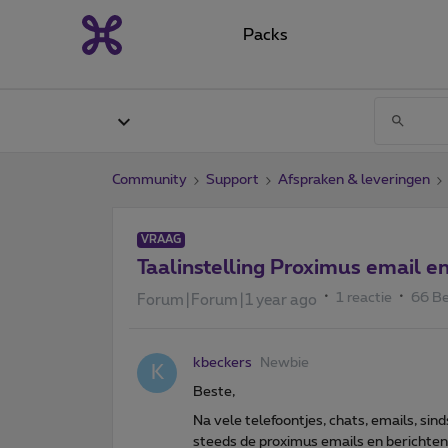
Packs
Community
Support
Afspraken & leveringen
VRAAG
Taalinstelling Proximus email e
1 reactie
66 B
Forum|Forum|1 year ago
kbeckers
Newbie
K
Beste,
Na vele telefoontjes, chats, emails, sinds
steeds de proximus emails en berichten 