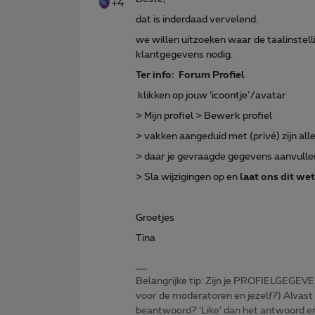
+4
dat is inderdaad vervelend.
we willen uitzoeken waar de taalinstel
klantgegevens nodig.
Ter info: Forum Profiel
klikken op jouw ‘icoontje’/avatar
> Mijn profiel > Bewerk profiel
> vakken aangeduid met (privé) zijn a
> daar je gevraagde gegevens aanvulle
> Sla wijzigingen op en
laat ons dit we
Groetjes
Tina
Belangrijke tip: Zijn je PROFIELGEGEVE
voor de moderatoren en jezelf?) Alvast
beantwoord? ‘Like’ dan het antwoord e