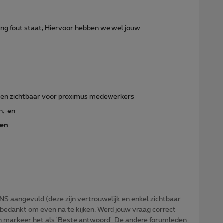
ling fout staat; Hiervoor hebben we wel jouw
lleen zichtbaar voor proximus medewerkers
n, en
ten
NS aangevuld (deze zijn vertrouwelijk en enkel zichtbaar
 bedankt om even na te kijken. Werd jouw vraag correct
n markeer het als 'Beste antwoord'. De andere forumleden