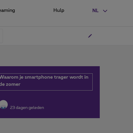
eaming
Hulp
NL
Waarom je smartphone trager wordt in
de zomer
23 dagen geleden