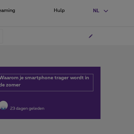
eaming
Hulp
NL
Waarom je smartphone trager wordt in
de zomer
23 dagen geleden