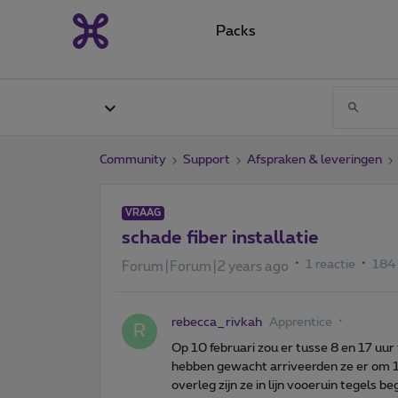
Packs
Community
Support
Afspraken & leveringen
VRAAG
schade fiber installatie
1 reactie
184
Forum|Forum|2 years ago
rebecca_rivkah
Apprentice
R
Op 10 februari zou er tusse 8 en 17 uur 
hebben gewacht arriveerden ze er om 17
overleg zijn ze in lijn vooeruin tegels b