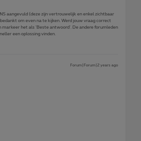
NS aangevuld (deze zijn vertrouwelijk en enkel zichtbaar
 bedankt om even na te kijken. Werd jouw vraag correct
n markeer het als 'Beste antwoord'. De andere forumleden
sneller een oplossing vinden.
Forum|Forum|2 years ago