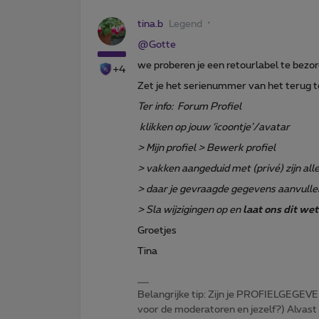
tina.b
Legend
@Gotte
we proberen je een retourlabel te bezor
+4
Zet je het serienummer van het terug te 
Ter info: Forum Profiel
klikken op jouw ‘icoontje’/avatar
> Mijn profiel > Bewerk profiel
> vakken aangeduid met (privé) zijn a
> daar je gevraagde gegevens aanvulle
> Sla wijzigingen op en
laat ons dit we
Groetjes
Tina
Belangrijke tip: Zijn je PROFIELGEGEVE
voor de moderatoren en jezelf?) Alvast