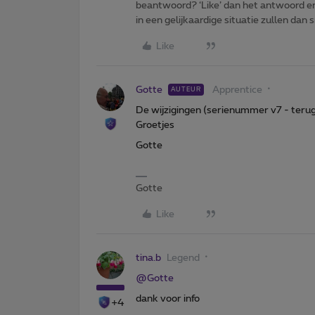
beantwoord? ‘Like’ dan het antwoord e
in een gelijkaardige situatie zullen dan 
Like
Gotte
Apprentice
AUTEUR
De wijzigingen (serienummer v7 - terug 
Groetjes
Gotte
Gotte
Like
tina.b
Legend
@Gotte
dank voor info
+4