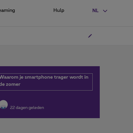
eaming
Hulp
NL
Waarom je smartphone trager wordt in
de zomer
22 dagen geleden