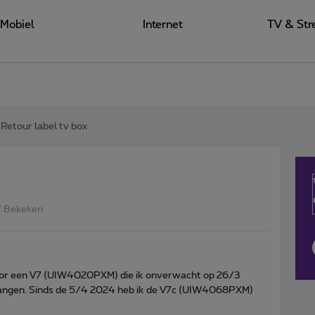
Mobiel
Internet
TV & Str
Retour label tv box
7 Bekeken
 voor een V7 (UIW4020PXM) die ik onverwacht op 26/3
angen. Sinds de 5/4 2024 heb ik de V7c (UIW4068PXM)