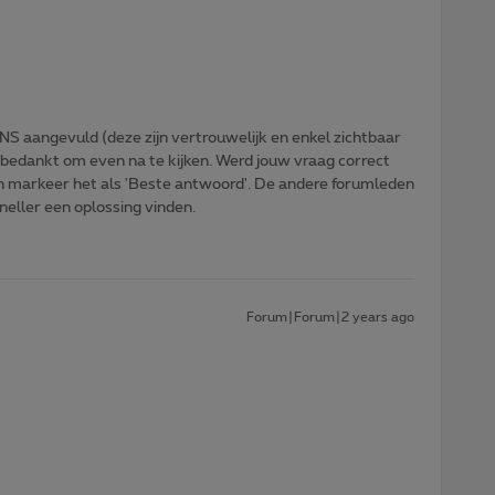
NS aangevuld (deze zijn vertrouwelijk en enkel zichtbaar
 bedankt om even na te kijken. Werd jouw vraag correct
n markeer het als 'Beste antwoord'. De andere forumleden
sneller een oplossing vinden.
Forum|Forum|2 years ago