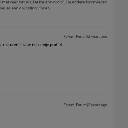
n markeer het als 'Beste antwoord'. De andere forumleden
sneller een oplossing vinden.
Forum|Forum|2 years ago
te sturen) staan nu in mijn profiel
Forum|Forum|2 years ago