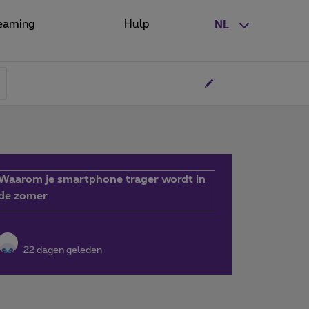
eaming
Hulp
NL
Waarom je smartphone trager wordt in
de zomer
22 dagen geleden