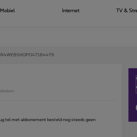
Mobiel
Internet
TV & Str
R4WEBSHOP047164479
Bekeken
erug tel met abbonement besteld nog steeds geen