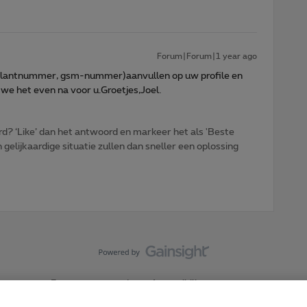
Forum|Forum|1 year ago
lantnummer, gsm-nummer)aanvullen op uw profile en
 we het even na voor u.Groetjes,Joel.
d? ‘Like’ dan het antwoord en markeer het als 'Beste
gelijkaardige situatie zullen dan sneller een oplossing
Forumvoorwaarden
Accessibility statement