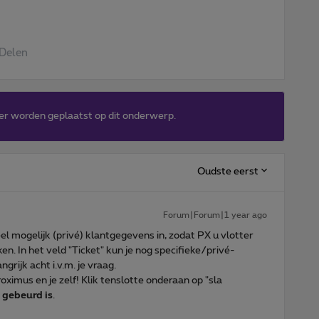
Delen
er worden geplaatst op dit onderwerp.
Oudste eerst
Forum|Forum|1 year ago
l mogelijk (privé) klantgegevens in, zodat PX u vlotter
n. In het veld "Ticket" kun je nog specifieke/privé-
grijk acht i.v.m. je vraag.
oximus en je zelf! Klik tenslotte onderaan op "sla
t gebeurd is
.