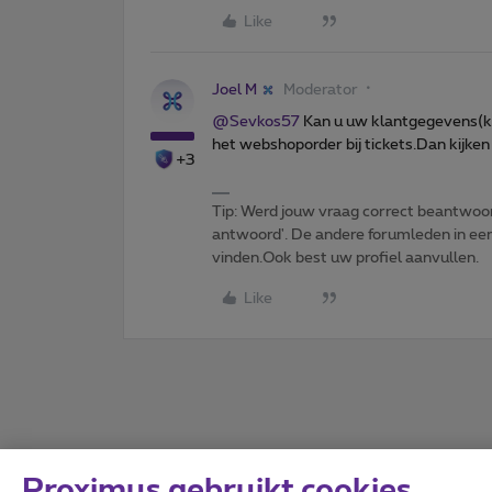
Like
Joel M
Moderator
@Sevkos57
Kan u uw klantgegevens(k
het webshoporder bij tickets.Dan kijken
+3
Tip: Werd jouw vraag correct beantwoor
antwoord'. De andere forumleden in een 
vinden.Ook best uw profiel aanvullen.
Like
Proximus gebruikt cookies