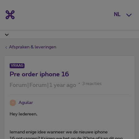
NL
Afspraken & leveringen
VRAAG
Pre order iphone 16
3 reacties
Forum|Forum|1 year ago
Aguilar
A
Hey Iedereen,
Iemand enige idee wanneer we de nieuwe iphone
16 ontvangen? Krijgen we het op de 20ste of kan dit nog