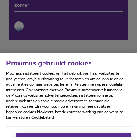
zomer
Proximus gebruikt cookies
Proximus installeert cookies om het gebruik van haar websites te
Forumvoorwaarden
Accessibility statement
analyseren, om je surfervaring te verbeteren en om de inhoud en de
advertenties op haar websites beter af te stemmen op je mogelijke
interesses. Ook partners met wie Proximus samenwerkt kunnen via
de Proximus websites advertentiecookies installeren om je op
andere websites en sociale media advertenties te tonen die
relevant kunnen zijn voor jou. Hou er rekening mee dat als je
Alle rechten voorbehouden. ©
2026
Proximus
bepaalde cookies blokkeert, het de correcte werking van de website
kan verstoren
Cookiebeleid
Algemene voorwaarden, consumenteninfo
Prijslijst en tarieven
Toegankelijkheid
Privacy
Cookiebeleid
Cookie manager
Bedrijfsgegevens