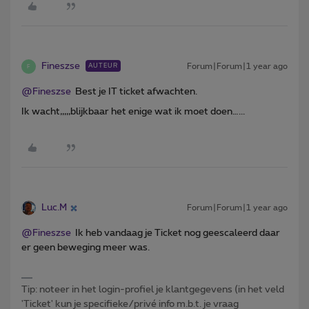
Fineszse
Forum|Forum|1 year ago
AUTEUR
F
@Fineszse
Best je IT ticket afwachten.
Ik wacht,,,,,blijkbaar het enige wat ik moet doen…...
Luc.M
Forum|Forum|1 year ago
@Fineszse
Ik heb vandaag je Ticket nog geescaleerd daar
er geen beweging meer was.
Tip: noteer in het login-profiel je klantgegevens (in het veld
'Ticket' kun je specifieke/privé info m.b.t. je vraag