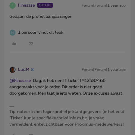
Fineszse
Forum|Forum|1 year ago
AUTEUR
F
Gedaan, de profiel aanpassingen
1 persoon vindt dit leuk
Luc.M
Forum|Forum|1 year ago
@Fineszse
Dag, ik heb een IT ticket IM12587466
aangemaakt voor je order. Dit order is niet goed
doorgekomen. Men laat je iets weten. Onze excuses alvast.
Tip: noteer in het login-profiel je klantgegevens (in het veld
'Ticket' kun je specifieke/privé info m.b.t. je vraag
vermelden), enkel zichtbaar voor Proximus-medewerkers!