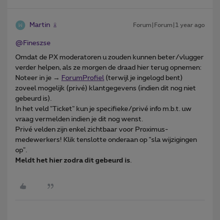
Martin
Forum|Forum|1 year ago
@Fineszse
Omdat de PX moderatoren u zouden kunnen beter/vlugger
verder helpen, als ze morgen de draad hier terug opnemen:
Noteer in je →
ForumProfiel
(terwijl je ingelogd bent)
zoveel mogelijk (privé) klantgegevens (indien dit nog niet
gebeurd is).
In het veld "Ticket" kun je specifieke/privé info m.b.t. uw
vraag vermelden indien je dit nog wenst.
Privé velden zijn enkel zichtbaar voor Proximus-
medewerkers! Klik tenslotte onderaan op "sla wijzigingen
op".
Meldt het hier zodra dit gebeurd is
.