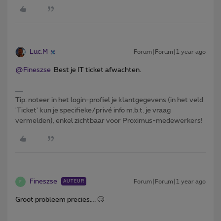
Luc.M
Forum|Forum|1 year ago
@Fineszse
Best je IT ticket afwachten.
Tip: noteer in het login-profiel je klantgegevens (in het veld
'Ticket' kun je specifieke/privé info m.b.t. je vraag
vermelden), enkel zichtbaar voor Proximus-medewerkers!
Fineszse
Forum|Forum|1 year ago
AUTEUR
F
Groot probleem precies…. 🙄