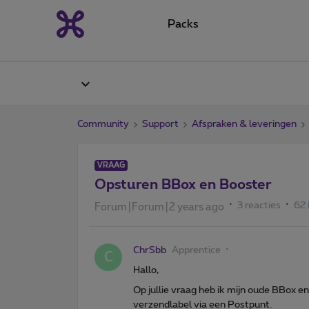
Packs
Community
Support
Afspraken & leveringen
VRAAG
Opsturen BBox en Booster
3 reacties
62
Forum|Forum|2 years ago
ChrSbb
Apprentice
C
Hallo,
Op jullie vraag heb ik mijn oude BBox
verzendlabel via een Postpunt.