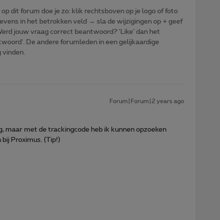
p dit forum doe je zo: klik rechtsboven op je logo of foto
vens in het betrokken veld → sla de wijzigingen op + geef
: Werd jouw vraag correct beantwoord? ‘Like’ dan het
woord'. De andere forumleden in een gelijkaardige
g vinden.
Forum|Forum|2 years ago
ng, maar met de trackingcode heb ik kunnen opzoeken
bij Proximus. (Tip!)