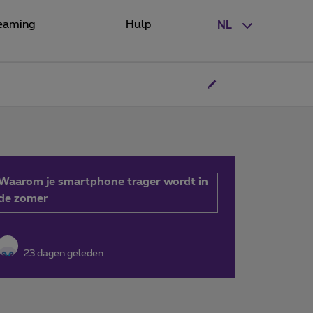
eaming
Hulp
NL
Waarom je smartphone trager wordt in
de zomer
23 dagen geleden