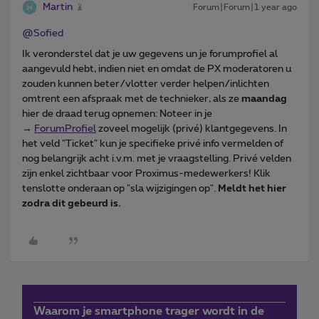
Martin
Forum|Forum|1 year ago
@Sofied
Ik veronderstel dat je uw gegevens un je forumprofiel al
aangevuld hebt, indien niet en omdat de PX moderatoren u
zouden kunnen beter/vlotter verder helpen/inlichten
omtrent een afspraak met de technieker, als ze
maandag
hier de draad terug opnemen: Noteer in je
→
ForumProfiel
zoveel mogelijk (privé) klantgegevens. In
het veld "Ticket" kun je specifieke privé info vermelden of
nog belangrijk acht i.v.m. met je vraagstelling. Privé velden
zijn enkel zichtbaar voor Proximus-medewerkers! Klik
tenslotte onderaan op "sla wijzigingen op".
Meldt het hier
zodra dit gebeurd is.
Waarom je smartphone trager wordt in de