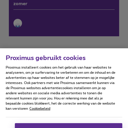
zomer
Proximus gebruikt cookies
Proximus installeert cookies om het gebruik van haar websites te
Forumvoorwaarden
Accessibility statement
analyseren, om je surfervaring te verbeteren en om de inhoud en de
advertenties op haar websites beter af te stemmen op je mogelijke
interesses. Ook partners met wie Proximus samenwerkt kunnen via
de Proximus websites advertentiecookies installeren om je op
andere websites en sociale media advertenties te tonen die
relevant kunnen zijn voor jou. Hou er rekening mee dat als je
Alle rechten voorbehouden. ©
2026
Proximus
bepaalde cookies blokkeert, het de correcte werking van de website
kan verstoren
Cookiebeleid
Algemene voorwaarden, consumenteninfo
Prijslijst en tarieven
Toegankelijkheid
Privacy
Cookiebeleid
Cookie manager
Bedrijfsgegevens
Deze website is gecreëerd en wordt beheerd conform het