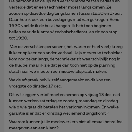
De persoon aan de lijn had verschillende testen gedaan en
vertelde dat er een technieker moest langskomen. Ze
zouden op dezelfde dag langskomen tussen 12:30 en 17uur.
Daar heb ik ook een bevestigings mail van gekregen. Rond
16:30 voelde ik de bui al hangen. Ik heb toen beginnen
bellen naar de klanten/ technischedienst. en dit non stop
tot 19:30.
Van de verschillen personen ( het waren er heel veel) kreeg
ik keer op keer een ander verhaal. Jaja mevrouw technieker
kom nog zeker langs, de technieker zit waarschijnlijk nog in
de file, oei maar ik zie dat je dan toch niet op de planning
staat naar we moeten een nieuwe afspraak maken.
We de afspraak heb ik zelf aangemaakt en dit kon ten
vroegste op dinsdag 17 dec.
Dit wil zeggen verlof moeten nemen op vrijdag 13 dec, niet
kunnen werken zaterdag en zondag, maandag en dinsdag.
wie o wie gaat dit betalen het verloren inkomen. En welke
garantie is er dat er dinsdag wel iemand langskomt?
Waarom kunnen jullie medewerkers niet allemaal hetzelfde
meegeven aan een klant?