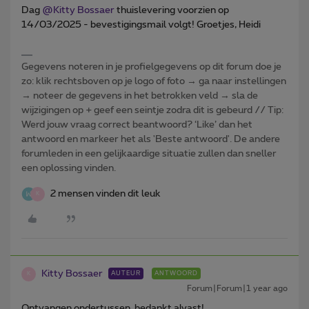
Dag ​
@Kitty Bossaer
thuislevering voorzien op
14/03/2025 - bevestigingsmail volgt! Groetjes, Heidi
Gegevens noteren in je profielgegevens op dit forum doe je
zo: klik rechtsboven op je logo of foto → ga naar instellingen
→ noteer de gegevens in het betrokken veld → sla de
wijzigingen op + geef een seintje zodra dit is gebeurd // Tip:
Werd jouw vraag correct beantwoord? ‘Like’ dan het
antwoord en markeer het als 'Beste antwoord'. De andere
forumleden in een gelijkaardige situatie zullen dan sneller
een oplossing vinden.
2 mensen vinden dit leuk
K
Kitty Bossaer
AUTEUR
ANTWOORD
K
Forum|Forum|1 year ago
Ontvangen ondertussen, bedankt alvast!