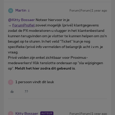
Martin
Forum|Forum|1 year ago
@Kitty Bossaer
Noteer hiervoor in je
→
ForumProfiel
zoveel mogelijk (privé) klantgegevens
zodat de PX moderatoren u vlugger in het klantenbestand
kunnen terugvinden om je vlotter te kunnen helpen om zo’n
beugel op te sturen. In het veld "Ticket" kun je nog
specifieke/privé info vermelden of belangrijk acht i.v.m. je
vraag.
Privé velden zijn enkel zichtbaar voor Proximus-
medewerkers! Klik tenslotte onderaan op "sla wijzigingen
op".
Meldt het hier zodra dit gebeurd is
.
1 persoon vindt dit leuk
K
Kitty Bossaer
Forum|Forum|1 year ago
AUTEUR
K