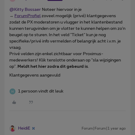
@Kitty Bossaer
Noteer hiervoor in je
→
ForumProfiel
zoveel mogelijk (privé) klantgegevens
zodat de PX moderatoren u vlugger in het klantenbestand
kunnen terugvinden om je vlotter te kunnen helpen om zo’n
beugel op te sturen. In het veld "Ticket" kun je nog
specifieke/privé info vermelden of belangrijk acht i.v.m. je
vraag.
Privé velden zijn enkel zichtbaar voor Proximus-
medewerkers! Klik tenslotte onderaan op "sla wijzigingen
op".
Meldt het hier zodra dit gebeurd is
.
Klantgegevens aangevuld
1 persoon vindt dit leuk
HeidiE
Forum|Forum|1 year ago