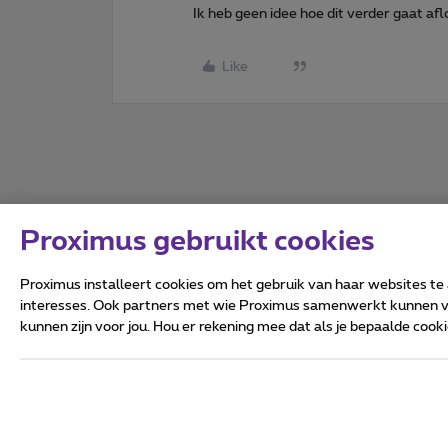
Ik heb geen idee hoe dit verder gaat afl
Like
Proximus gebruikt cookies
Proximus installeert cookies om het gebruik van haar websites te
interesses. Ook partners met wie Proximus samenwerkt kunnen via
kunnen zijn voor jou. Hou er rekening mee dat als je bepaalde coo
Alle rechten voorbehouden.
Algemene voorwaarden, con
Privacy
Cookiebeleid
Deze website is gecreëerd en
Koning Albert II-laan 27 - B