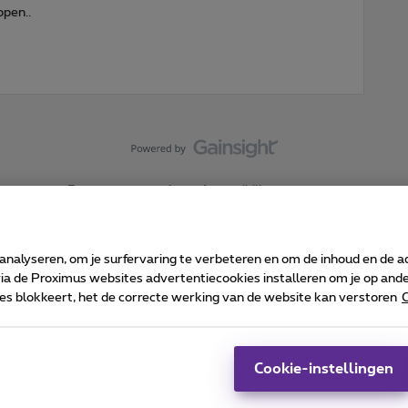
open..
Forumvoorwaarden
Accessibility statement
 analyseren, om je surfervaring te verbeteren en om de inhoud en de 
 de Proximus websites advertentiecookies installeren om je op ander
kies blokkeert, het de correcte werking van de website kan verstoren
C
 ©
2026
Proximus
sumenteninfo
Prijslijst en tarieven
Toegankelijkheid
Cookie manager
Bedrijfsgegevens
Ca
 wordt beheerd conform het Belgisch recht.
Pr
Cookie-instellingen
-1030 Brussel.
J