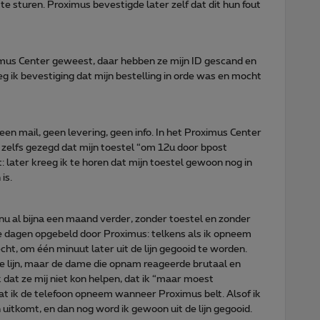
te sturen. Proximus bevestigde later zelf dat dit hun fout
mus Center geweest, daar hebben ze mijn ID gescand en
g ik bevestiging dat mijn bestelling in orde was en mocht
en mail, geen levering, geen info. In het Proximus Center
elfs gezegd dat mijn toestel “om 12u door bpost
t: later kreeg ik te horen dat mijn toestel gewoon nog in
is.
nu al bijna een maand verder, zonder toestel en zonder
ee dagen opgebeld door Proximus: telkens als ik opneem
ht, om één minuut later uit de lijn gegooid te worden.
de lijn, maar de dame die opnam reageerde brutaal en
 dat ze mij niet kon helpen, dat ik “maar moest
 ik de telefoon opneem wanneer Proximus belt. Alsof ik
 uitkomt, en dan nog word ik gewoon uit de lijn gegooid.