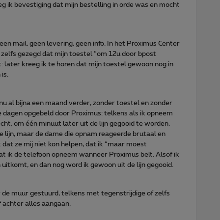
g ik bevestiging dat mijn bestelling in orde was en mocht
en mail, geen levering, geen info. In het Proximus Center
elfs gezegd dat mijn toestel “om 12u door bpost
t: later kreeg ik te horen dat mijn toestel gewoon nog in
is.
nu al bijna een maand verder, zonder toestel en zonder
ee dagen opgebeld door Proximus: telkens als ik opneem
ht, om één minuut later uit de lijn gegooid te worden.
de lijn, maar de dame die opnam reageerde brutaal en
 dat ze mij niet kon helpen, dat ik “maar moest
 ik de telefoon opneem wanneer Proximus belt. Alsof ik
 uitkomt, en dan nog word ik gewoon uit de lijn gegooid.
 de muur gestuurd, telkens met tegenstrijdige of zelfs
lf achter alles aangaan.