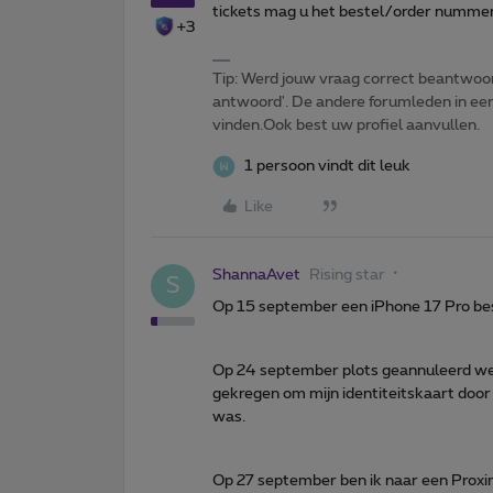
tickets mag u het bestel/order nummer 
+3
Tip: Werd jouw vraag correct beantwoor
antwoord'. De andere forumleden in een 
vinden.Ook best uw profiel aanvullen.
1 persoon vindt dit leuk
Like
ShannaAvet
Rising star
S
Op 15 september een iPhone 17 Pro bes
Op 24 september plots geannuleerd wegen
gekregen om mijn identiteitskaart door 
was.
Op 27 september ben ik naar een Proxi