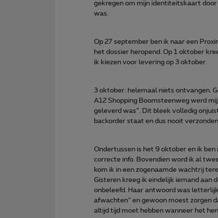
gekregen om mijn identiteitskaart door 
was.
Op 27 september ben ik naar een Proxi
het dossier heropend. Op 1 oktober kree
ik kiezen voor levering op 3 oktober.
3 oktober: helemaal niets ontvangen. Ge
A12 Shopping Boomsteenweg werd mij z
geleverd was”. Dit bleek volledig onjuis
backorder staat en dus nooit verzonden 
Ondertussen is het 9 oktober en ik ben 
correcte info. Bovendien word ik al tw
kom ik in een zogenaamde wachtrij terec
Gisteren kreeg ik eindelijk iemand aan 
onbeleefd. Haar antwoord was letterlijk
afwachten” en gewoon moest zorgen dat
altijd tijd moet hebben wanneer het hen