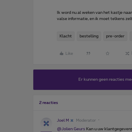
Ik word nu al weken van het kastje naar
valse informatie, en ik moet telkens ze
Klacht
bestelling
pre-order
Like
Er kunnen geen reacties me
2 reacties
Joel M
Moderator
@Jolien Geurs
Kan u uw klantgegevens