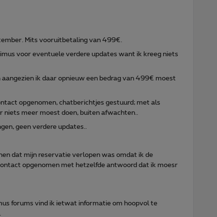
ptember. Mits vooruitbetaling van 499€.
oximus voor eventuele verdere updates want ik kreeg niets
gen aangezien ik daar opnieuw een bedrag van 499€ moest
ontact opgenomen, chatberichtjes gestuurd; met als
er niets meer moest doen, buiten afwachten..
gen, geen verdere updates..
nnen dat mijn reservatie verlopen was omdat ik de
w contact opgenomen met hetzelfde antwoord dat ik moesr
imus forums vind ik ietwat informatie om hoopvol te
.