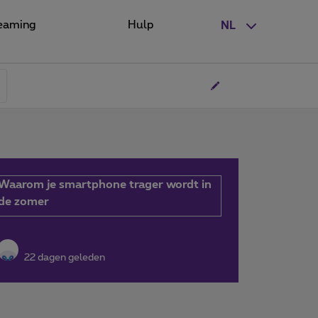
eaming
Hulp
NL
Waarom je smartphone trager wordt in
de zomer
22 dagen geleden