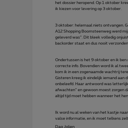
het dossier heropend. Op 1 oktober kree
ik kiezen voor levering op 3 oktober.
3 oktober: helemaal niets ontvangen. Ge
A12 Shopping Boomsteenweg werd mij z
geleverd was”. Dit bleek volledig onjuis
backorder staat en dus nooit verzonden 
Ondertussen is het 9 oktober en ik ben 
correcte info. Bovendien word ik al tw
kom ik in een zogenaamde wachtrij terec
Gisteren kreeg ik eindelijk iemand aan 
onbeleefd. Haar antwoord was letterlijk
afwachten” en gewoon moest zorgen dat
altijd tijd moet hebben wanneer het hen
Ik word nu al weken van het kastje naar
valse informatie, en ik moet telkens ze
Dag Jolien