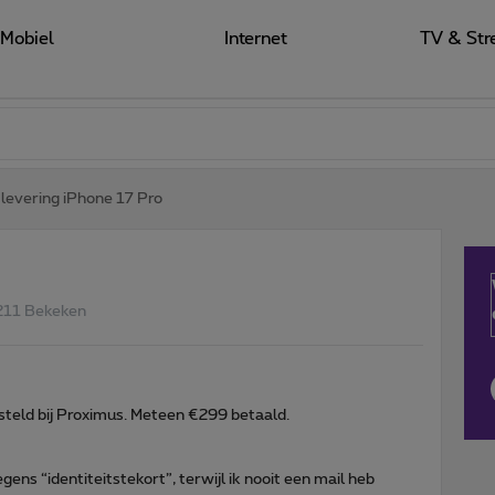
Mobiel
Internet
TV & Str
levering iPhone 17 Pro
211 Bekeken
teld bij Proximus. Meteen €299 betaald.
s “identiteitstekort”, terwijl ik nooit een mail heb