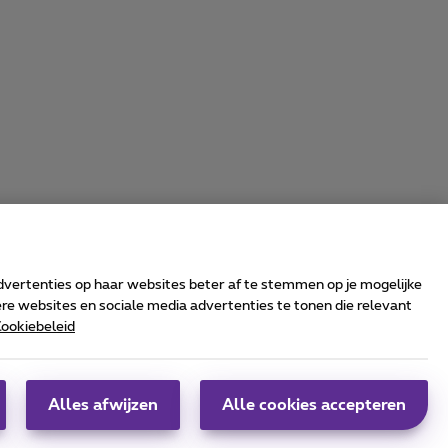
advertenties op haar websites beter af te stemmen op je mogelijke
e websites en sociale media advertenties te tonen die relevant
ookiebeleid
rrier & Wholesale Solutions
oximus Group
|
Telindus
Alles afwijzen
Alle cookies accepteren
obs
|
Sitemap