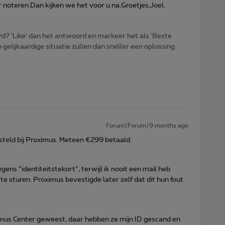
noteren.Dan kijken we het voor u na.Groetjes,Joel.
d? ‘Like’ dan het antwoord en markeer het als 'Beste
gelijkaardige situatie zullen dan sneller een oplossing
Forum|Forum|9 months ago
teld bij Proximus. Meteen €299 betaald.
s “identiteitstekort”, terwijl ik nooit een mail heb
te sturen. Proximus bevestigde later zelf dat dit hun fout
mus Center geweest, daar hebben ze mijn ID gescand en