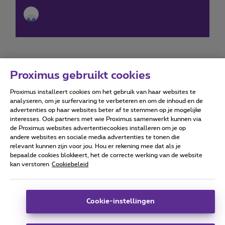
Proximus gebruikt cookies
Proximus installeert cookies om het gebruik van haar websites te
Forumvoorwaarden
Accessibility statement
analyseren, om je surfervaring te verbeteren en om de inhoud en de
advertenties op haar websites beter af te stemmen op je mogelijke
interesses. Ook partners met wie Proximus samenwerkt kunnen via
de Proximus websites advertentiecookies installeren om je op
andere websites en sociale media advertenties te tonen die
relevant kunnen zijn voor jou. Hou er rekening mee dat als je
Alle rechten voorbehouden. ©
2026
Proximus
bepaalde cookies blokkeert, het de correcte werking van de website
kan verstoren
Cookiebeleid
Algemene voorwaarden, consumenteninfo
Prijslijst en tarieven
Toegankelijkheid
Privacy
Cookiebeleid
Cookie manager
Bedrijfsgegevens
Deze website is gecreëerd en wordt beheerd conform het
Cookie-instellingen
Belgisch recht.
Koning Albert II-laan 27 - B-1030 Brussel.