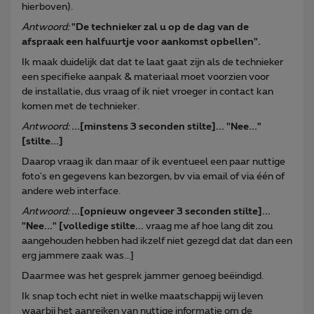
hierboven).
Antwoord:
"De technieker zal u op de dag van de
afspraak een halfuurtje voor aankomst opbellen".
Ik maak duidelijk dat dat te laat gaat zijn als de technieker
een specifieke aanpak & materiaal moet voorzien voor
de installatie, dus vraag of ik niet vroeger in contact kan
komen met de technieker.
Antwoord:
...[minstens 3 seconden stilte]... "Nee..."
[stilte...]
Daarop vraag ik dan maar of ik eventueel een paar nuttige
foto's en gegevens kan bezorgen, bv via email of via één of
andere web interface.
Antwoord:
...[opnieuw ongeveer 3 seconden stilte]...
"Nee..." [volledige stilte...
vraag me af hoe lang dit zou
aangehouden hebben had ikzelf niet gezegd dat dat dan een
erg jammere zaak was...]
Daarmee was het gesprek jammer genoeg beëindigd.
Ik snap toch echt niet in welke maatschappij wij leven
waarbij het aanreiken van nuttige informatie om de