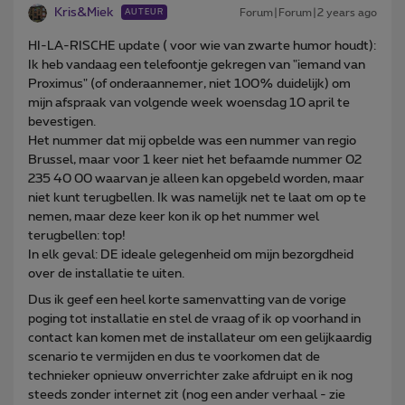
Kris&Miek
Forum|Forum|2 years ago
AUTEUR
HI-LA-RISCHE update ( voor wie van zwarte humor houdt):
Ik heb vandaag een telefoontje gekregen van "iemand van
Proximus" (of onderaannemer, niet 100% duidelijk) om
mijn afspraak van volgende week woensdag 10 april te
bevestigen.
Het nummer dat mij opbelde was een nummer van regio
Brussel, maar voor 1 keer niet het befaamde nummer 02
235 40 00 waarvan je alleen kan opgebeld worden, maar
niet kunt terugbellen. Ik was namelijk net te laat om op te
nemen, maar deze keer kon ik op het nummer wel
terugbellen: top!
In elk geval: DE ideale gelegenheid om mijn bezorgdheid
over de installatie te uiten.
Dus ik geef een heel korte samenvatting van de vorige
poging tot installatie en stel de vraag of ik op voorhand in
contact kan komen met de installateur om een gelijkaardig
scenario te vermijden en dus te voorkomen dat de
technieker opnieuw onverrichter zake afdruipt en ik nog
steeds zonder internet zit (nog een ander verhaal - zie