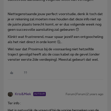
Niettegenstaande jouw perfect voorstudie, denk ik toch dat
je er rekening zal moeten mee houden dat deze info niet op
de juiste plaats terecht komt, er er dus volgende week nog
geen succesvolle aansluiting zal gebeuren 😯
Klinkt wat frustrerend, maar spaar jezelf een ontgoocheling
als het niet direct in orde komt 🤔…
Wel raar dat Proximus bij de vooraanleg niet hetzelfde
traject gevolgd heeft als de coax kabel op de gevel (onder
venster eerste 2de verdieping). Meestal gebeurt dat wel.
Kris&Miek
Forum|Forum|2 years ago
AUTEUR
Ter info :
Het is natuurlijk de vraag of bij de vorige bezoeken van de