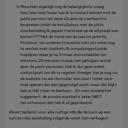
Misschien eigenlijk nog de belangrijkste vraag:
hoe/wie/wat/waar kan ik in contact komen met de
juiste persoon om deze situatie op voorhand te
bespreken zodat de installateur met de juiste
voorbereiding & gepast materiaal op de afspraak kan
komen??? Met de trend van de laatste jaren bij
Proximus (en anderen trouwens ook) om enkel nog
te werken met chatbots & computergestuurde
hulplijnen waar je na 3-maal doorschakelen en
minstens 20 minuten muzak niet geholpen wordt
door de juiste personen, heb ik dus geen enkel
contactpunt om dit te regelen. Vroeger kon je nog via
de website via een formulier een soort ticket via e-
mail openen dat dan opgevolgd werd, maar dat blijkt
ook al niet meer te bestaan…. En voor iemand het
suggereert: de proximuswinkel is zeker NIET
het antwoord, dat heb ik al geprobeerd…
Alvast bedankt voor alle nuttige info die de kans op een
succesvolle aansluiting volgende week kan verhogen!