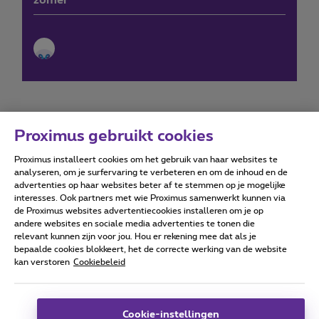
zomer
Proximus gebruikt cookies
Proximus installeert cookies om het gebruik van haar websites te
Forumvoorwaarden
Accessibility statement
analyseren, om je surfervaring te verbeteren en om de inhoud en de
advertenties op haar websites beter af te stemmen op je mogelijke
interesses. Ook partners met wie Proximus samenwerkt kunnen via
de Proximus websites advertentiecookies installeren om je op
andere websites en sociale media advertenties te tonen die
relevant kunnen zijn voor jou. Hou er rekening mee dat als je
Alle rechten voorbehouden. ©
2026
Proximus
bepaalde cookies blokkeert, het de correcte werking van de website
kan verstoren
Cookiebeleid
Algemene voorwaarden, consumenteninfo
Prijslijst en tarieven
Toegankelijkheid
Privacy
Cookiebeleid
Cookie manager
Bedrijfsgegevens
Deze website is gecreëerd en wordt beheerd conform het
Cookie-instellingen