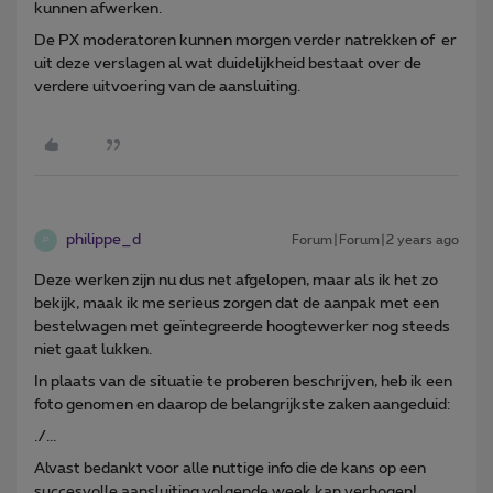
kunnen afwerken.
De PX moderatoren kunnen morgen verder natrekken of er
uit deze verslagen al wat duidelijkheid bestaat over de
verdere uitvoering van de aansluiting.
philippe_d
Forum|Forum|2 years ago
P
Deze werken zijn nu dus net afgelopen, maar als ik het zo
bekijk, maak ik me serieus zorgen dat de aanpak met een
bestelwagen met geïntegreerde hoogtewerker nog steeds
niet gaat lukken.
In plaats van de situatie te proberen beschrijven, heb ik een
foto genomen en daarop de belangrijkste zaken aangeduid:
./...
Alvast bedankt voor alle nuttige info die de kans op een
succesvolle aansluiting volgende week kan verhogen!