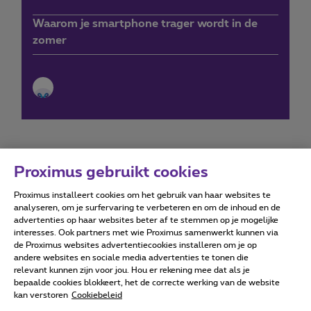
Waarom je smartphone trager wordt in de
zomer
Proximus gebruikt cookies
Proximus installeert cookies om het gebruik van haar websites te
Forumvoorwaarden
Accessibility statement
analyseren, om je surfervaring te verbeteren en om de inhoud en de
advertenties op haar websites beter af te stemmen op je mogelijke
interesses. Ook partners met wie Proximus samenwerkt kunnen via
de Proximus websites advertentiecookies installeren om je op
andere websites en sociale media advertenties te tonen die
relevant kunnen zijn voor jou. Hou er rekening mee dat als je
Alle rechten voorbehouden. ©
2026
Proximus
bepaalde cookies blokkeert, het de correcte werking van de website
kan verstoren
Cookiebeleid
Algemene voorwaarden, consumenteninfo