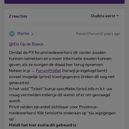
Oudste eerst
2 reacties
Martin
Forum|Forum|2 years ago
@Els Op de Beeck
Omdat de PX forummedewerkers dit verder zouden
kunnen natrekken en u meer informatie zouden kunnen
geven, als ze morgen de draad hier terug opnemen:
Noteer in je →
ForumProfiel
(terwijl je ingelogd bent)
zoveel mogelijk (privé) klantgegevens (indien dit nog niet
gebeurd is).
In het veld "Ticket" kun je specifieke/privé info m.b.t. uw
vraag vermelden indien je dit wenst of er om gevraagd
wordt.
Privé velden zijn enkel zichtbaar voor Proximus-
medewerkers! Klik tenslotte onderaan op "sla wijzigingen
op".
Meldt het hier zodra dit gebeurd is
.