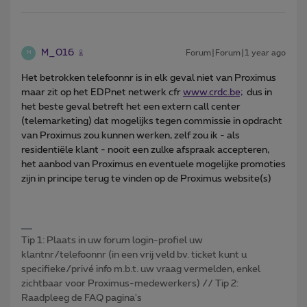
M_016
Forum|Forum|1 year ago
M
Het betrokken telefoonnr is in elk geval niet van Proximus
maar zit op het EDPnet netwerk cfr
www.crdc.be;
dus in
het beste geval betreft het een extern call center
(telemarketing) dat mogelijks tegen commissie in opdracht
van Proximus zou kunnen werken, zelf zou ik - als
residentiële klant - nooit een zulke afspraak accepteren,
het aanbod van Proximus en eventuele mogelijke promoties
zijn in principe terug te vinden op de Proximus website(s)
Tip 1: Plaats in uw forum login-profiel uw
klantnr/telefoonnr (in een vrij veld bv. ticket kunt u
specifieke/privé info m.b.t. uw vraag vermelden, enkel
zichtbaar voor Proximus-medewerkers) // Tip 2:
Raadpleeg de FAQ pagina's