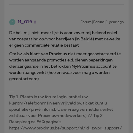
M_016
Forum|Forum|1 year ago
M
De bel-mij-niet-meer lijst is voor zover mij bekend enkel
van toepassing op/voor bedrijven (in België) met dewelke
er geen commerciële relatie bestaat
Om bv. als klant van Proximus niet meer gecontacteerd te
worden aangaande promoties e.d. dienen beperkingen
dienaangaande in het betrokken MyProximus account te
worden aangevinkt (hoe en waarvoor mag u worden
gecontacteerd)
Tip 1: Plaats in uw forum login-profiel uw
klantnr/telefoonnr (in een vrij veld bv. ticket kunt u
specifieke/privé info m.b.t. uw vraag vermelden, enkel
zichtbaar voor Proximus-medewerkers) // Tip 2:
Raadpleeg de FAQ pagina's
https://www.proximus.be/support/nl/id_zwpr_support/