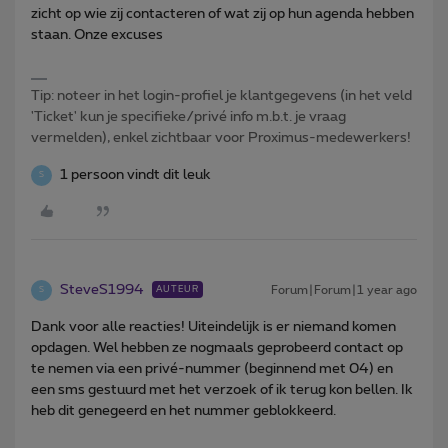
zicht op wie zij contacteren of wat zij op hun agenda hebben
staan. Onze excuses
Tip: noteer in het login-profiel je klantgegevens (in het veld
'Ticket' kun je specifieke/privé info m.b.t. je vraag
vermelden), enkel zichtbaar voor Proximus-medewerkers!
1 persoon vindt dit leuk
S
SteveS1994
Forum|Forum|1 year ago
AUTEUR
S
Dank voor alle reacties! Uiteindelijk is er niemand komen
opdagen. Wel hebben ze nogmaals geprobeerd contact op
te nemen via een privé-nummer (beginnend met 04) en
een sms gestuurd met het verzoek of ik terug kon bellen. Ik
heb dit genegeerd en het nummer geblokkeerd.