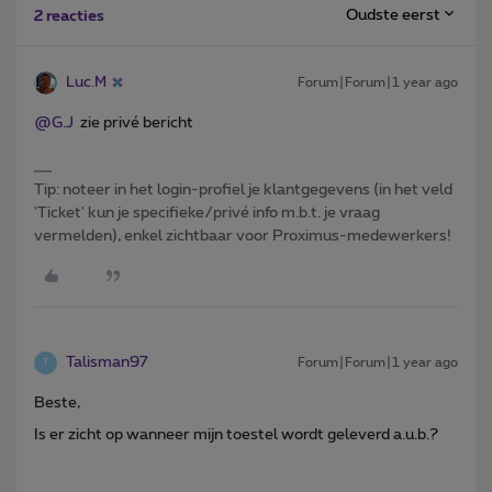
Oudste eerst
2 reacties
Luc.M
Forum|Forum|1 year ago
@G.J
zie privé bericht
Tip: noteer in het login-profiel je klantgegevens (in het veld
'Ticket' kun je specifieke/privé info m.b.t. je vraag
vermelden), enkel zichtbaar voor Proximus-medewerkers!
Talisman97
Forum|Forum|1 year ago
T
Beste,
Is er zicht op wanneer mijn toestel wordt geleverd a.u.b.?