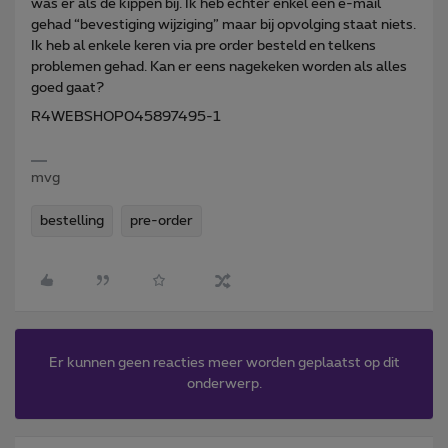
was er als de kippen bij. Ik heb echter enkel een e-mail
gehad “bevestiging wijziging” maar bij opvolging staat niets.
Ik heb al enkele keren via pre order besteld en telkens
problemen gehad. Kan er eens nagekeken worden als alles
goed gaat?
R4WEBSHOP045897495-1
mvg
bestelling
pre-order
Er kunnen geen reacties meer worden geplaatst op dit
onderwerp.