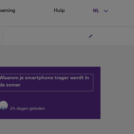
eaming
Hulp
NL
Waarom je smartphone trager wordt in
de zomer
24 dagen geleden