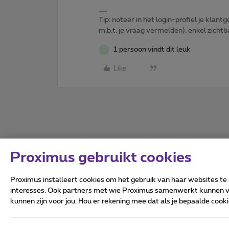
Tip: noteer in het login-profiel je klantg
m.b.t. je vraag vermelden), enkel zic
1 persoon vindt dit leuk
L
Like
Proximus gebruikt cookies
Proximus installeert cookies om het gebruik van haar websites te
interesses. Ook partners met wie Proximus samenwerkt kunnen via
kunnen zijn voor jou. Hou er rekening mee dat als je bepaalde coo
Alle rechten voorbehouden.
Algemene voorwaarden, con
Privacy
Cookiebeleid