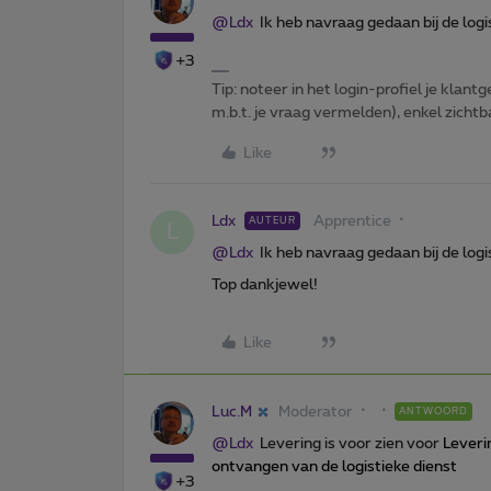
@Ldx
Ik heb navraag gedaan bij de logi
+3
Tip: noteer in het login-profiel je klantg
m.b.t. je vraag vermelden), enkel zic
Like
Ldx
Apprentice
AUTEUR
L
@Ldx
Ik heb navraag gedaan bij de logi
Top dankjewel!
Like
Luc.M
Moderator
ANTWOORD
@Ldx
Levering is voor zien voor
Leveri
ontvangen van de logistieke dienst
+3