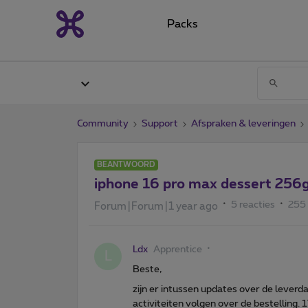
Packs
Community
Support
Afspraken & leveringen
BEANTWOORD
iphone 16 pro max dessert 256
5 reacties
255
Forum|Forum|1 year ago
Ldx
Apprentice
L
Beste,
zijn er intussen updates over de leverd
activiteiten volgen over de bestelling