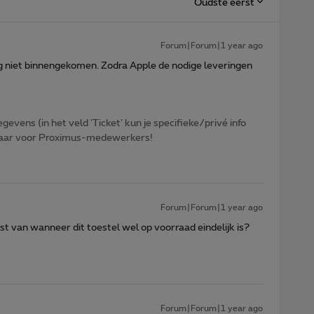
Oudste eerst
Forum|Forum|1 year ago
g niet binnengekomen. Zodra Apple de nodige leveringen
egevens (in het veld 'Ticket' kun je specifieke/privé info
htbaar voor Proximus-medewerkers!
Forum|Forum|1 year ago
st van wanneer dit toestel wel op voorraad eindelijk is?
Forum|Forum|1 year ago