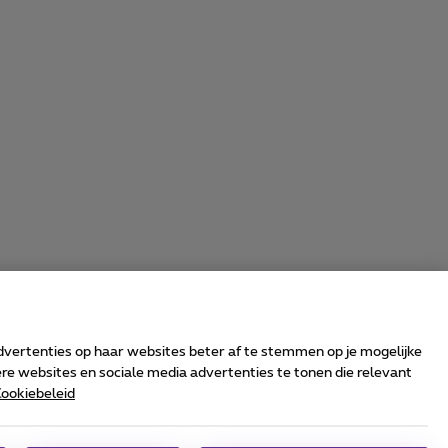
advertenties op haar websites beter af te stemmen op je mogelijke
e websites en sociale media advertenties te tonen die relevant
ookiebeleid
rrier & Wholesale Solutions