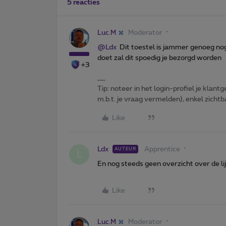
5 reacties
Luc.M
Moderator
@Ldx
Dit toestel is jammer genoeg no
doet zal dit spoedig je bezorgd worden
+3
Tip: noteer in het login-profiel je klantg
m.b.t. je vraag vermelden), enkel zic
Like
Ldx
Apprentice
AUTEUR
L
En nog steeds geen overzicht over de lij
Like
Luc.M
Moderator