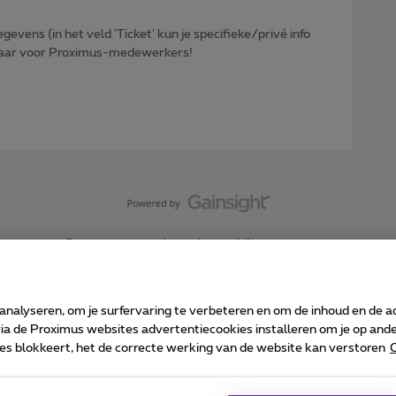
egevens (in het veld 'Ticket' kun je specifieke/privé info
htbaar voor Proximus-medewerkers!
Forumvoorwaarden
Accessibility statement
 analyseren, om je surfervaring te verbeteren en om de inhoud en de 
 de Proximus websites advertentiecookies installeren om je op ander
kies blokkeert, het de correcte werking van de website kan verstoren
C
 ©
2026
Proximus
sumenteninfo
Prijslijst en tarieven
Toegankelijkheid
Cookie manager
Bedrijfsgegevens
Ca