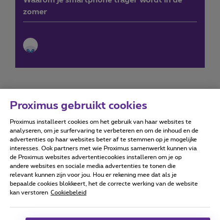
Waarom je smartphone trager wordt in de
zomer
Proximus gebruikt cookies
Proximus installeert cookies om het gebruik van haar websites te
Forumvoorwaarden
Accessibility statement
analyseren, om je surfervaring te verbeteren en om de inhoud en de
advertenties op haar websites beter af te stemmen op je mogelijke
interesses. Ook partners met wie Proximus samenwerkt kunnen via
de Proximus websites advertentiecookies installeren om je op
andere websites en sociale media advertenties te tonen die
relevant kunnen zijn voor jou. Hou er rekening mee dat als je
Alle rechten voorbehouden. ©
2026
Proximus
bepaalde cookies blokkeert, het de correcte werking van de website
kan verstoren
Cookiebeleid
Algemene voorwaarden, consumenteninfo
Prijslijst en tarieven
Toegankelijkheid
Privacy
Cookiebeleid
Cookie manager
Bedrijfsgegevens