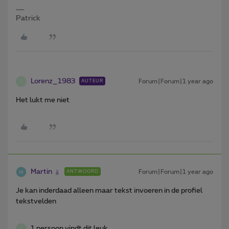
Patrick
Lorenz_1983
Forum|Forum|1 year ago
AUTEUR
L
Het lukt me niet
Martin
Forum|Forum|1 year ago
ANTWOORD
Je kan inderdaad alleen maar tekst invoeren in de profiel
tekstvelden
1 persoon vindt dit leuk
L