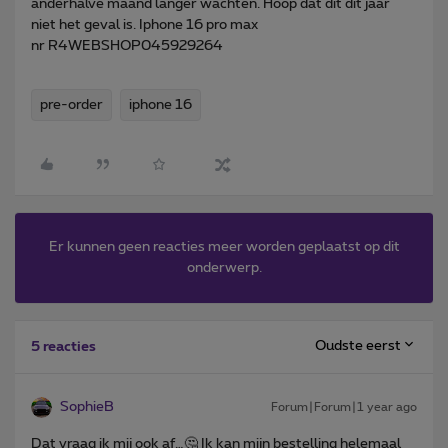
anderhalve maand langer wachten. Hoop dat dit dit jaar
niet het geval is. Iphone 16 pro max
nr R4WEBSHOP045929264
pre-order
iphone 16
Er kunnen geen reacties meer worden geplaatst op dit
onderwerp.
Oudste eerst
5 reacties
SophieB
Forum|Forum|1 year ago
Dat vraag ik mij ook af…🤔 Ik kan mijn bestelling helemaal