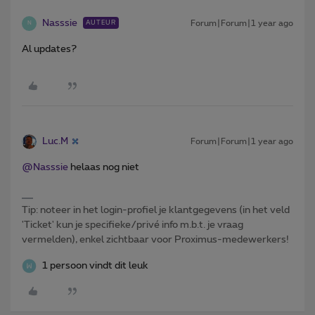
Nasssie
Forum|Forum|1 year ago
AUTEUR
N
Al updates?
Luc.M
Forum|Forum|1 year ago
@Nasssie
helaas nog niet
Tip: noteer in het login-profiel je klantgegevens (in het veld
'Ticket' kun je specifieke/privé info m.b.t. je vraag
vermelden), enkel zichtbaar voor Proximus-medewerkers!
1 persoon vindt dit leuk