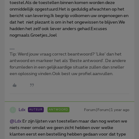
toestel.Als de toestellen binnen komen worden deze
onmiddellijk opgestuurd.Het is geduldig afwachten op het
bericht van levering.Ik begriip volkomen uw ongenoegen en
dat het niet plezant is om in het ongewissen te blijven.We
hadden het zelf ook liever anders gehad.Excuses
nogmaals.Groetjes,Joel
Tip: Werd jouw vraag correct beantwoord? ‘Like’ dan het
antwoord en markeer het als 'Beste antwoord'. De andere
forumleden in een gelijkaardige situatie zullen dan sneller
een oplossing vinden.Ook best uw profiel aanvullen.
Ldx
Forum|Forum|1 year ago
AUTEUR
ANTWOORD
L
@Ldx
Er zijn lijsten van toestellen maar dan nog weten we
niets meer omdat we geen zicht hebben over welke
klanten eerst een bestelling hebben gedaan voor dat type