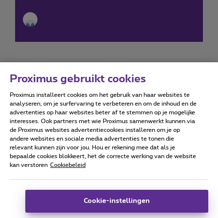
Proximus gebruikt cookies
Proximus installeert cookies om het gebruik van haar websites te
Forumvoorwaarden
Accessibility statement
analyseren, om je surfervaring te verbeteren en om de inhoud en de
advertenties op haar websites beter af te stemmen op je mogelijke
interesses. Ook partners met wie Proximus samenwerkt kunnen via
de Proximus websites advertentiecookies installeren om je op
andere websites en sociale media advertenties te tonen die
relevant kunnen zijn voor jou. Hou er rekening mee dat als je
Alle rechten voorbehouden. ©
2026
Proximus
bepaalde cookies blokkeert, het de correcte werking van de website
kan verstoren
Cookiebeleid
Algemene voorwaarden, consumenteninfo
Prijslijst en tarieven
Toegankelijkheid
Privacy
Cookiebeleid
Cookie manager
Bedrijfsgegevens
Deze website is gecreëerd en wordt beheerd conform het
Cookie-instellingen
Belgisch recht.
Koning Albert II-laan 27 - B-1030 Brussel.