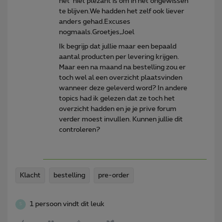
het niet plezant is om in het ongewissen
te blijven.We hadden het zelf ook liever
anders gehad.Excuses
nogmaals.Groetjes,Joel
Ik begrijp dat jullie maar een bepaald
aantal producten per levering krijgen.
Maar een na maand na bestelling zou er
toch wel al een overzicht plaatsvinden
wanneer deze geleverd word? In andere
topics had ik gelezen dat ze toch het
overzicht hadden en je je prive forum
verder moest invullen. Kunnen jullie dit
controleren?
Klacht
bestelling
pre-order
1 persoon vindt dit leuk
S