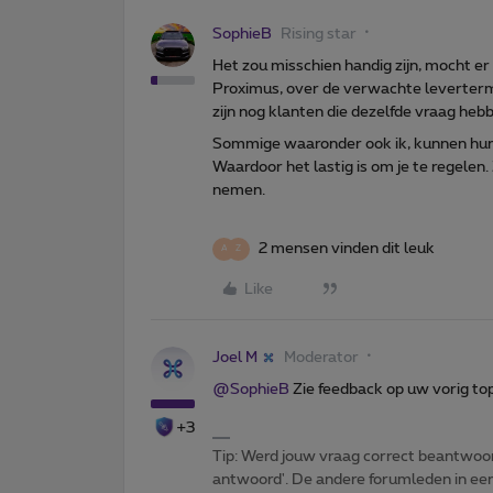
SophieB
Rising star
Het zou misschien handig zijn, mocht 
Proximus, over de verwachte levertermij
zijn nog klanten die dezelfde vraag hebb
Sommige waaronder ook ik, kunnen hun 
Waardoor het lastig is om je te regelen.
nemen.
2 mensen vinden dit leuk
A
Z
Like
Joel M
Moderator
@SophieB
Zie feedback op uw vorig top
+3
Tip: Werd jouw vraag correct beantwoor
antwoord'. De andere forumleden in een 