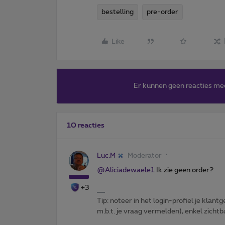
bestelling
pre-order
Like
Er kunnen geen reacties me
10 reacties
Luc.M
Moderator
@Aliciadewaele1
Ik zie geen order?
+3
Tip: noteer in het login-profiel je klantg
m.b.t. je vraag vermelden), enkel zic