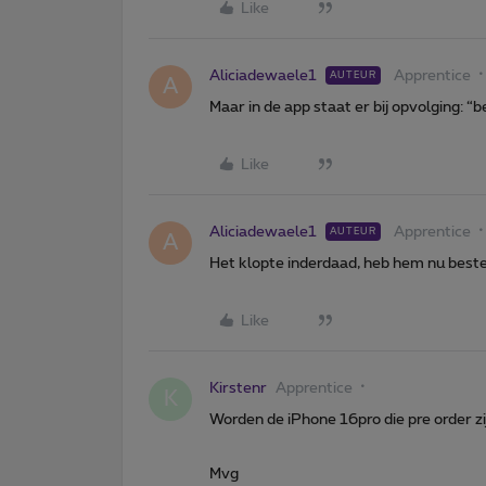
Like
Aliciadewaele1
Apprentice
AUTEUR
A
Maar in de app staat er bij opvolging: “
Like
Aliciadewaele1
Apprentice
AUTEUR
A
Het klopte inderdaad, heb hem nu best
Like
Kirstenr
Apprentice
K
Worden de iPhone 16pro die pre order 
Mvg