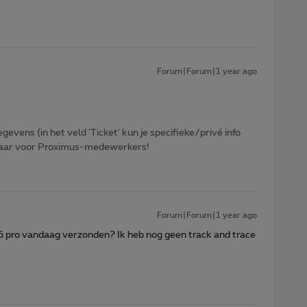
Forum|Forum|1 year ago
egevens (in het veld 'Ticket' kun je specifieke/privé info
htbaar voor Proximus-medewerkers!
Forum|Forum|1 year ago
6 pro vandaag verzonden? Ik heb nog geen track and trace