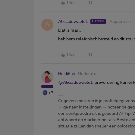
Like
Aliciadewaele1
Apprentice
AUTEUR
A
Dat is raar…
heb hem telefonisch besteld en dit 
Like
HeidiE
Moderator
@Aliciadewaele1
pre-ordering kan enk
+3
Gegevens noteren in je profielgegevens o
→ ga naar instellingen → noteer de gege
een seintje zodra dit is gebeurd // Tip
antwoord en markeer het als 'Beste ant
situatie zullen dan sneller een oplossin