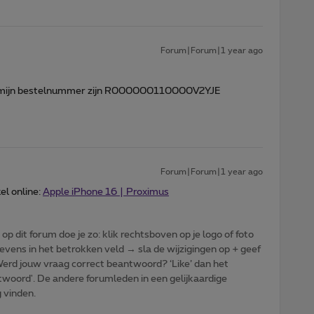
Forum|Forum|1 year ago
zou mijn bestelnummer zijn R000000110000V2YJE
Forum|Forum|1 year ago
el online:
Apple iPhone 16 | Proximus
p dit forum doe je zo: klik rechtsboven op je logo of foto
vens in het betrokken veld → sla de wijzigingen op + geef
: Werd jouw vraag correct beantwoord? ‘Like’ dan het
woord'. De andere forumleden in een gelijkaardige
g vinden.