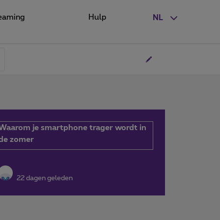
eaming
Hulp
NL
Waarom je smartphone trager wordt in
de zomer
22 dagen geleden