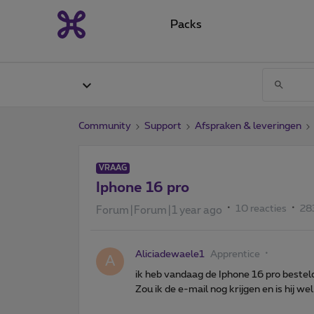
Packs
Community
Support
Afspraken & leveringen
VRAAG
Iphone 16 pro
10 reacties
28
Forum|Forum|1 year ago
Aliciadewaele1
Apprentice
A
ik heb vandaag de Iphone 16 pro besteld
Zou ik de e-mail nog krijgen en is hij w