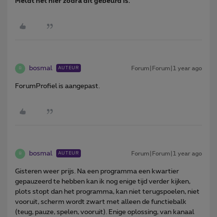
Meldt het hier zodra dit gebeurd is.
bosmal
Forum|Forum|1 year ago
AUTEUR
B
ForumProfiel is aangepast.
bosmal
Forum|Forum|1 year ago
AUTEUR
B
Gisteren weer prijs. Na een programma een kwartier
gepauzeerd te hebben kan ik nog enige tijd verder kijken,
plots stopt dan het programma, kan niet terugspoelen, niet
vooruit, scherm wordt zwart met alleen de functiebalk
(teug, pauze, spelen, vooruit). Enige oplossing, van kanaal