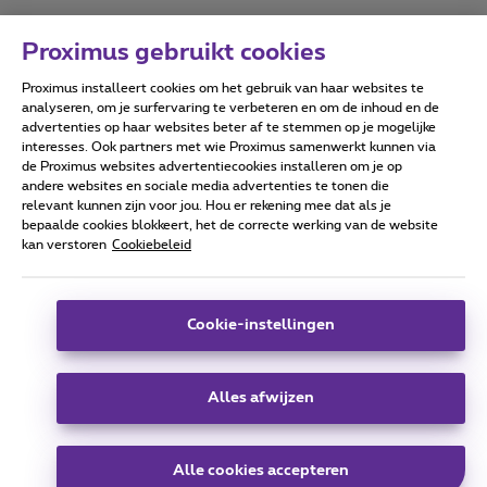
Proximus gebruikt cookies
Proximus installeert cookies om het gebruik van haar websites te
Forumvoorwaarden
Accessibility statement
analyseren, om je surfervaring te verbeteren en om de inhoud en de
advertenties op haar websites beter af te stemmen op je mogelijke
interesses. Ook partners met wie Proximus samenwerkt kunnen via
de Proximus websites advertentiecookies installeren om je op
andere websites en sociale media advertenties te tonen die
relevant kunnen zijn voor jou. Hou er rekening mee dat als je
Alle rechten voorbehouden. ©
2026
Proximus
bepaalde cookies blokkeert, het de correcte werking van de website
kan verstoren
Cookiebeleid
Algemene voorwaarden, consumenteninfo
Prijslijst en tarieven
Toegankelijkheid
Privacy
Cookiebeleid
Cookie manager
Bedrijfsgegevens
Deze website is gecreëerd en wordt beheerd conform het
Cookie-instellingen
Belgisch recht.
Koning Albert II-laan 27 - B-1030 Brussel.
Alles afwijzen
Carrier & Wholesale Solutions
Alle cookies accepteren
Proximus Group
|
Telindus