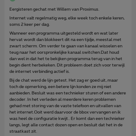
Eergisteren gechat met Willem van Proximus.
Internet valt regelmatig weg, elke week toch enkele keren,
soms 2 keer per dag.
Wanneer een programma uitgesteld wordt en wat later
hervat wordt dan blokkeert dit na een tijdje, meestal met
zwart scherm. Om verder te gaan van kanaal wisselen en
teug naar het oorspronkelijke kanaal switchen.Dat houd
dan wel in dat het te bekijken programma terug van in het
begin dient herbekeken. Dit probleem doet zich voor terwijl
de internet verbinding actief is.
Bij de chat werd de lijn getest. Het zag er goed uit, maar
toch de opmerking, een betere lijn konden ze mij niet
aanbieden. Besluit was een technieker sturen of een andere
decoder. In het verleden al meerdere keren problemen
gehad met storing van de vaste telefoon en uitvallen van
het internet.Ooit werd daarvoor de bbox vervangen en ik
was heel de configuratie kwijt.. Er komt dan een technieker
langs, legt alle contact dozen open en besluit dat het in de
straatkast zit.