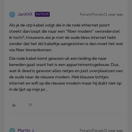
JanXXX
Forum|Forum|1 year ago
AUTEUR
J
Als je de utp kabel volgt die in de rode ethernet poort
steekt dan loopt die naar een “fiber modem” veronderstel
ik toch?, trouwens ale je met de oude bbox internet hebt
zonder dat het dsl kabeltje aangesloten is dan moet het wel
via fiber binnenkomen.
Die rode kabel komt gewoon uit een leiding die naar
beneden gaat want het is een appartementsgebouw. Dus,
wat ik deed is gewoon alles netjes en juist overplaatsen van
de oude naar de nieuwe modem. Heb blauwe lichtjes
internet en wifi op die nieuwe modem maar hij duikt niet op
in de lijst op mijn pc...
Martin
Forum|Forum|1 year ago