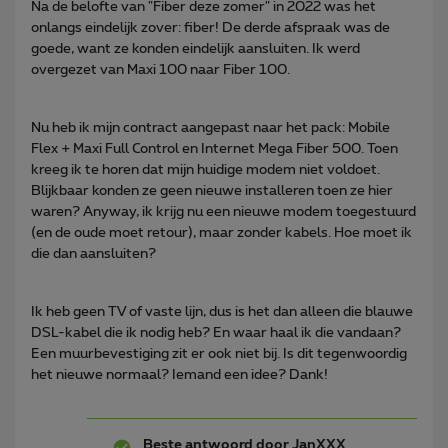
Na de belofte van "Fiber deze zomer" in 2022 was het
onlangs eindelijk zover: fiber! De derde afspraak was de
goede, want ze konden eindelijk aansluiten. Ik werd
overgezet van Maxi 100 naar Fiber 100.
Nu heb ik mijn contract aangepast naar het pack: Mobile
Flex + Maxi Full Control en Internet Mega Fiber 500. Toen
kreeg ik te horen dat mijn huidige modem niet voldoet.
Blijkbaar konden ze geen nieuwe installeren toen ze hier
waren? Anyway, ik krijg nu een nieuwe modem toegestuurd
(en de oude moet retour), maar zonder kabels. Hoe moet ik
die dan aansluiten?
Ik heb geen TV of vaste lijn, dus is het dan alleen die blauwe
DSL-kabel die ik nodig heb? En waar haal ik die vandaan?
Een muurbevestiging zit er ook niet bij. Is dit tegenwoordig
het nieuwe normaal? Iemand een idee? Dank!
Beste antwoord door
JanXXX