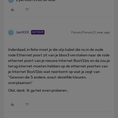
J
JanXXX
Forum|Forum|1 year ago
AUTEUR
J
Inderdaad, in feite moet je die utp kabel die nu in de oude
rode Ethernet poort zit van je bbox3 versteken naar de rode
ethernet poort van je nieuwe Internet BoxV1bis en da zou je
terug internet moeten hebben op de ethernet poorten van
je Internet BoxV1bis wat neerkomt op wat je zegt van
“Gewoon die 5 andere, exact dezelfde kleuren,
overplaatsen”
Oké, dank. Ik ga het even proberen…