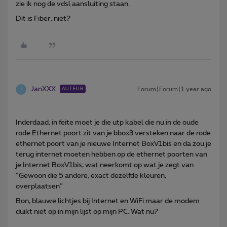
zie ik nog de vdsl aansluiting staan.
Dit is Fiber, niet?
JanXXX
Forum|Forum|1 year ago
AUTEUR
J
Inderdaad, in feite moet je die utp kabel die nu in de oude
rode Ethernet poort zit van je bbox3 versteken naar de rode
ethernet poort van je nieuwe Internet BoxV1bis en da zou je
terug internet moeten hebben op de ethernet poorten van
je Internet BoxV1bis; wat neerkomt op wat je zegt van
“Gewoon die 5 andere, exact dezelfde kleuren,
overplaatsen”
Bon, blauwe lichtjes bij Internet en WiFi maar de modem
duikt niet op in mijn lijst op mijn PC. Wat nu?