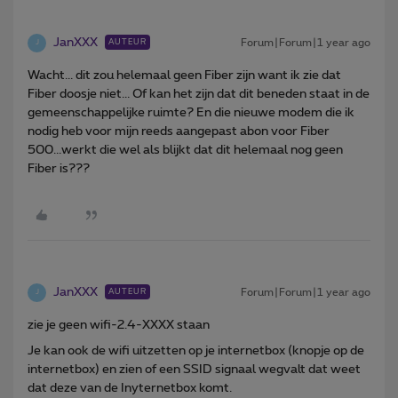
JanXXX
Forum|Forum|1 year ago
AUTEUR
J
Wacht... dit zou helemaal geen Fiber zijn want ik zie dat
Fiber doosje niet... Of kan het zijn dat dit beneden staat in de
gemeenschappelijke ruimte? En die nieuwe modem die ik
nodig heb voor mijn reeds aangepast abon voor Fiber
500...werkt die wel als blijkt dat dit helemaal nog geen
Fiber is???
JanXXX
Forum|Forum|1 year ago
AUTEUR
J
zie je geen wifi-2.4-XXXX staan
Je kan ook de wifi uitzetten op je internetbox (knopje op de
internetbox) en zien of een SSID signaal wegvalt dat weet
dat deze van de Inyternetbox komt.