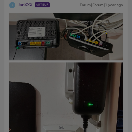
JanXXX
Forum|Forum|1 year ago
AUTEUR
J