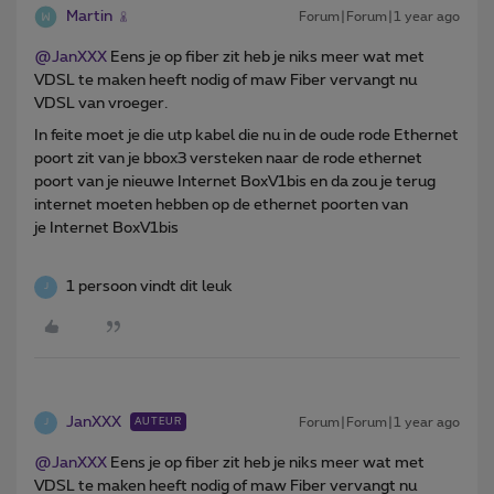
Martin
Forum|Forum|1 year ago
@JanXXX
Eens je op fiber zit heb je niks meer wat met
VDSL te maken heeft nodig of maw Fiber vervangt nu
VDSL van vroeger.
In feite moet je die utp kabel die nu in de oude rode Ethernet
poort zit van je bbox3 versteken naar de rode ethernet
poort van je nieuwe Internet BoxV1bis en da zou je terug
internet moeten hebben op de ethernet poorten van
je Internet BoxV1bis
1 persoon vindt dit leuk
J
JanXXX
Forum|Forum|1 year ago
AUTEUR
J
@JanXXX
Eens je op fiber zit heb je niks meer wat met
VDSL te maken heeft nodig of maw Fiber vervangt nu