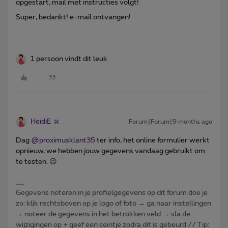
opgestart, mail met instructies volgt!
Super, bedankt! e-mail ontvangen!
1 persoon vindt dit leuk
HeidiE
Forum|Forum|9 months ago
Dag ​
@proximusklant35
ter info, het online formulier werkt
opnieuw, we hebben jouw gegevens vandaag gebruikt om
te testen. 😉
Gegevens noteren in je profielgegevens op dit forum doe je
zo: klik rechtsboven op je logo of foto → ga naar instellingen
→ noteer de gegevens in het betrokken veld → sla de
wijzigingen op + geef een seintje zodra dit is gebeurd // Tip: