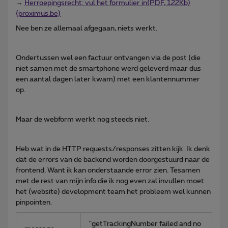
→
Herroepingsrecht: vul het formulier in(PDF, 122Kb)
(proximus.be)
Nee ben ze allemaal afgegaan, niets werkt.
Ondertussen wel een factuur ontvangen via de post (die
niet samen met de smartphone werd geleverd maar dus
een aantal dagen later kwam) met een klantennummer
op.
Maar de webform werkt nog steeds niet.
Heb wat in de HTTP requests/responses zitten kijk. Ik denk
dat de errors van de backend worden doorgestuurd naar de
frontend. Want ik kan onderstaande error zien. Tesamen
met de rest van mijn info die ik nog even zal invullen moet
het (website) development team het probleem wel kunnen
pinpointen.
"getTrackingNumber failed and no