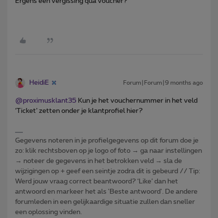
Ergens een vergissing qua voucher?
HeidiE
Forum|Forum|9 months ago
@proximusklant35
Kun je het vouchernummer in het veld
‘Ticket’ zetten onder je klantprofiel hier?
Gegevens noteren in je profielgegevens op dit forum doe je
zo: klik rechtsboven op je logo of foto → ga naar instellingen
→ noteer de gegevens in het betrokken veld → sla de
wijzigingen op + geef een seintje zodra dit is gebeurd // Tip:
Werd jouw vraag correct beantwoord? ‘Like’ dan het
antwoord en markeer het als 'Beste antwoord'. De andere
forumleden in een gelijkaardige situatie zullen dan sneller
een oplossing vinden.