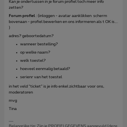
Kan je ondertussen in je forum profiel toch meer info
zetten?
Forum profiel
: (inloggen - avatar aanklikken scherm
bovenaan - profiel bewerken en ons informeren als t OK is….
)
adres? geboortedatum?
wanneer bestelling?
op welke naam?
welk toestel?
hoeveel eenmalig betaald?
serienr van het toestel
in het veld “ticket” is je info enkel zichtbaar voor ons,
moderatoren
mvg
Tina
Belangrijke tip: Zijn je PROFIELGEGEVENS aangevuld (deze