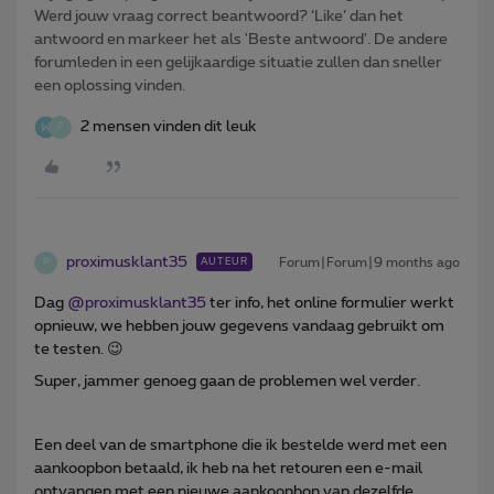
Werd jouw vraag correct beantwoord? ‘Like’ dan het
antwoord en markeer het als 'Beste antwoord'. De andere
forumleden in een gelijkaardige situatie zullen dan sneller
een oplossing vinden.
2 mensen vinden dit leuk
P
proximusklant35
Forum|Forum|9 months ago
AUTEUR
P
Dag ​
@proximusklant35
ter info, het online formulier werkt
opnieuw, we hebben jouw gegevens vandaag gebruikt om
te testen. 😉
Super, jammer genoeg gaan de problemen wel verder.
Een deel van de smartphone die ik bestelde werd met een
aankoopbon betaald, ik heb na het retouren een e-mail
ontvangen met een nieuwe aankoopbon van dezelfde