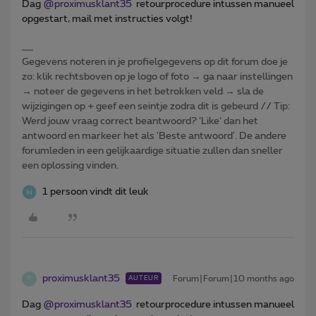
Dag ​
@proximusklant35
retourprocedure intussen manueel
opgestart, mail met instructies volgt!
Gegevens noteren in je profielgegevens op dit forum doe je
zo: klik rechtsboven op je logo of foto → ga naar instellingen
→ noteer de gegevens in het betrokken veld → sla de
wijzigingen op + geef een seintje zodra dit is gebeurd // Tip:
Werd jouw vraag correct beantwoord? ‘Like’ dan het
antwoord en markeer het als 'Beste antwoord'. De andere
forumleden in een gelijkaardige situatie zullen dan sneller
een oplossing vinden.
1 persoon vindt dit leuk
proximusklant35
Forum|Forum|10 months ago
AUTEUR
P
Dag ​
@proximusklant35
retourprocedure intussen manueel