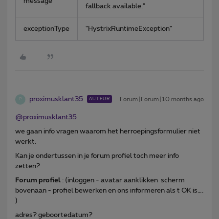
message
fallback available."
exceptionType
"HystrixRuntimeException"
proximusklant35
Forum|Forum|10 months ago
AUTEUR
P
@proximusklant35
we gaan info vragen waarom het herroepingsformulier niet
werkt.
Kan je ondertussen in je forum profiel toch meer info
zetten?
Forum profiel
: (inloggen - avatar aanklikken scherm
bovenaan - profiel bewerken en ons informeren als t OK is….
)
adres? geboortedatum?