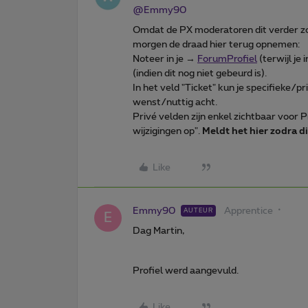
@Emmy90
Omdat de PX moderatoren dit verder zo
morgen de draad hier terug opnemen:
Noteer in je →
ForumProfiel
(terwijl je
(indien dit nog niet gebeurd is).
In het veld "Ticket" kun je specifieke/pr
wenst/nuttig acht.
Privé velden zijn enkel zichtbaar voor
wijzigingen op".
Meldt het hier zodra di
Like
Emmy90
Apprentice
AUTEUR
E
Dag Martin,
Profiel werd aangevuld.
Like