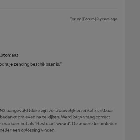
Forum|Forum|2 years ago
sautomaat
dra je zending beschikbaar is.”
NS aangevuld (deze zijn vertrouwelijk en enkel zichtbaar
 bedankt om even na te kijken. Werd jouw vraag correct
n markeer het als 'Beste antwoord'. De andere forumleden
sneller een oplossing vinden.