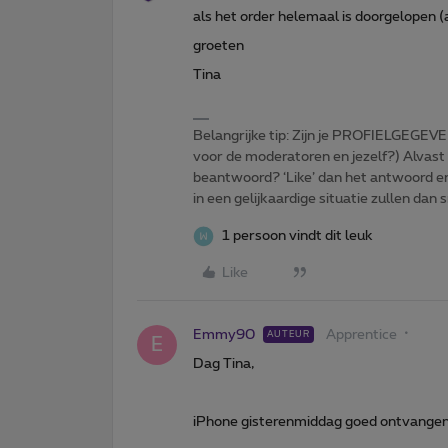
als het order helemaal is doorgelopen 
groeten
Tina
Belangrijke tip: Zijn je PROFIELGEGEVE
voor de moderatoren en jezelf?) Alvast
beantwoord? ‘Like’ dan het antwoord e
in een gelijkaardige situatie zullen dan 
1 persoon vindt dit leuk
Like
Emmy90
Apprentice
AUTEUR
E
Dag Tina,
iPhone gisterenmiddag goed ontvangen