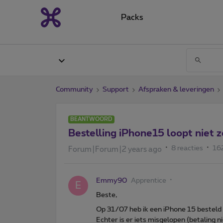
Packs
Community
Support
Afspraken & leveringen
BEANTWOORD
Bestelling iPhone15 loopt niet 
8 reacties
16
Forum|Forum|2 years ago
Emmy90
Apprentice
E
Beste,
Op 31/07 heb ik een iPhone 15 bestel
Echter is er iets misgelopen (betaling