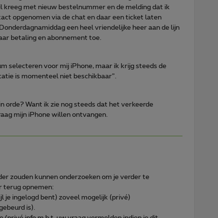
l kreeg met nieuw bestelnummer en de melding dat ik
act opgenomen via de chat en daar een ticket laten
onderdagnamiddag een heel vriendelijke heer aan de lijn
naar betaling en abonnement toe.
um selecteren voor mij iPhone, maar ik krijg steeds de
atie is momenteel niet beschikbaar”.
 in orde? Want ik zie nog steeds dat het verkeerde
raag mijn iPhone willen ontvangen.
der zouden kunnen onderzoeken om je verder te
er terug opnemen:
jl je ingelogd bent) zoveel mogelijk (privé)
gebeurd is).
ke/privé info m.b.t. uw vraag vermelden indien je dit