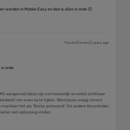
 worden in Mobile Easy en dan is alles in orde 😊
Forum|Forum|2 years ago
 in orde
NS aangevuld (deze zijn vertrouwelijk en enkel zichtbaar
 bedankt om even na te kijken. Werd jouw vraag correct
n markeer het als 'Beste antwoord'. De andere forumleden
sneller een oplossing vinden.