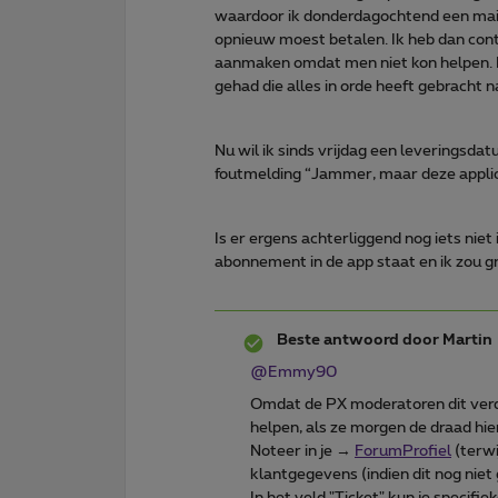
waardoor ik donderdagochtend een mai
opnieuw moest betalen. Ik heb dan cont
aanmaken omdat men niet kon helpen. D
gehad die alles in orde heeft gebracht 
Nu wil ik sinds vrijdag een leveringsdat
foutmelding “Jammer, maar deze applic
Is er ergens achterliggend nog iets niet
abonnement in de app staat en ik zou g
Beste antwoord door
Martin
@Emmy90
Omdat de PX moderatoren dit ver
helpen, als ze morgen de draad hi
Noteer in je →
ForumProfiel
(terwi
klantgegevens (indien dit nog niet 
In het veld "Ticket" kun je specifie