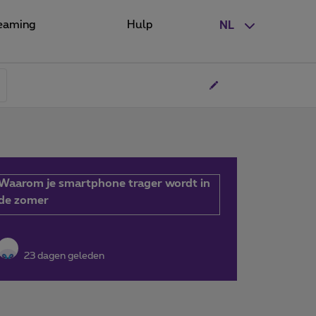
eaming
Hulp
NL
Waarom je smartphone trager wordt in
de zomer
23 dagen geleden