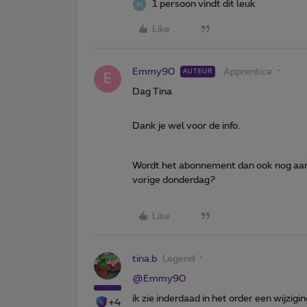
1 persoon vindt dit leuk
Like
Emmy90
Apprentice
AUTEUR
E
Dag Tina
Dank je wel voor de info.
Wordt het abonnement dan ook nog aang
vorige donderdag?
Like
tina.b
Legend
@Emmy90
ik zie inderdaad in het order een wijzigi
+4