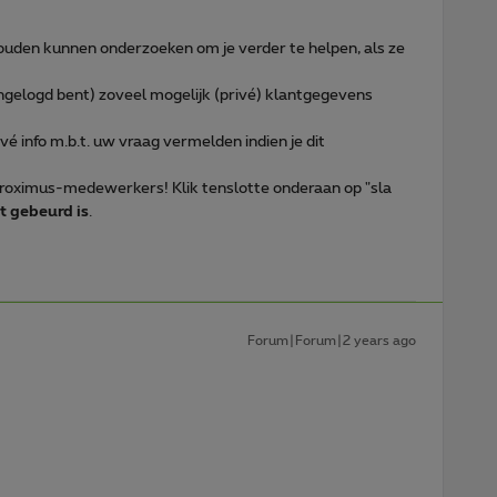
uden kunnen onderzoeken om je verder te helpen, als ze
 ingelogd bent) zoveel mogelijk (privé) klantgegevens
ivé info m.b.t. uw vraag vermelden indien je dit
 Proximus-medewerkers! Klik tenslotte onderaan op "sla
t gebeurd is
.
Forum|Forum|2 years ago