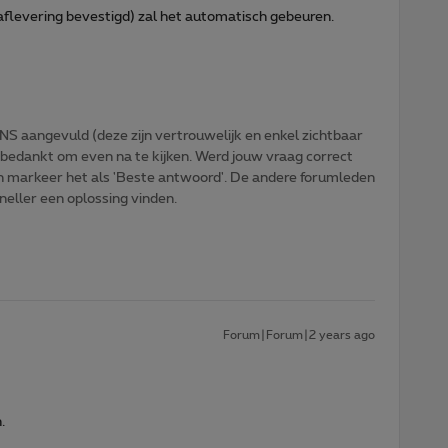
(aflevering bevestigd) zal het automatisch gebeuren.
NS aangevuld (deze zijn vertrouwelijk en enkel zichtbaar
 bedankt om even na te kijken. Werd jouw vraag correct
n markeer het als 'Beste antwoord'. De andere forumleden
sneller een oplossing vinden.
Forum|Forum|2 years ago
.