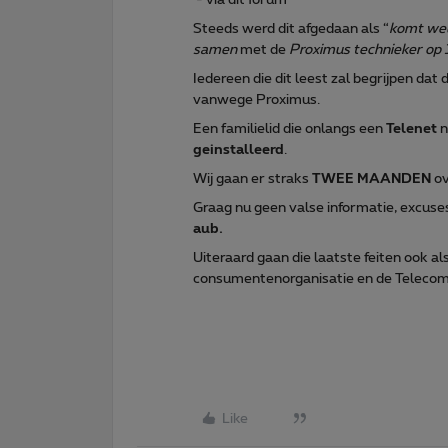
Steeds werd dit afgedaan als “
komt we
samen
met de
Proximus technieker op 
Iedereen die dit leest zal begrijpen
vanwege Proximus.
Een familielid die onlangs een
Telenet
n
geinstalleerd
.
Wij gaan er straks
TWEE MAANDEN
ov
Graag nu geen valse informatie, excus
aub.
Uiteraard gaan die laatste feiten ook als
consumentenorganisatie en de Teleco
Like