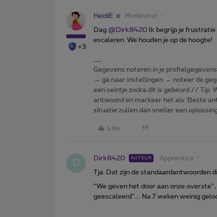
HeidiE
Moderator
Dag ​
@Dirk8420
Ik begrijp je frustrat
escaleren. We houden je op de hoogte!
+3
Gegevens noteren in je profielgegevens o
→ ga naar instellingen → noteer de gege
een seintje zodra dit is gebeurd // Tip
antwoord en markeer het als 'Beste ant
situatie zullen dan sneller een oplossin
Like
Dirk8420
Apprentice
AUTEUR
D
Tja. Dat zijn de standaardantwoorden d
“We geven het door aan onze overste”,
geescaleerd”…. Na 7 weken weinig geloo