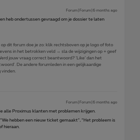
Forum|Forum|6 months ago
ie en heb ondertussen gevraagd om je dossier te laten
p dit forum doe je zo: klik rechtsboven op je logo of foto
vens in het betrokken veld → sla de wijzigingen op + geef
: Werd jouw vraag correct beantwoord? ‘Like’ dan het
woord'. De andere forumleden in een gelijkaardige
g vinden.
Forum|Forum|6 months ago
ie alle Proximus klanten met problemen krijgen.
 “We hebben een nieuw ticket gemaakt”, “Het probleem is
f hieraan.