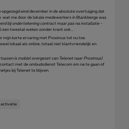
bo opgezegd eind december in de absolute overtuiging dat
zijn wat me door de lokale medewerkers in Blankberge was
d bij ondertekening contract maar pas na installatie -
u al een tweetal weken zonder krant ook….
 mijn korte ervaring met Proximus tot nu toe.
el lokaal als online, totaal niet klantvriendelijk en
tussen is mobiel overgezet van Telenet naar Proximus)
n contact met de ombudsdienst Telecom om na te gaan of
tjes bij Telenet te blijven.
activatie