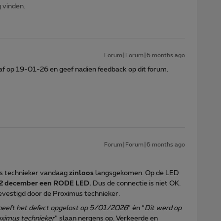
g vinden.
Forum|Forum|6 months ago
 af op 19-01-26 en geef nadien feedback op dit forum.
Forum|Forum|6 months ago
us technieker vandaag
zinloos
langsgekomen. Op de LED
s 22 december een RODE LED.
Dus de connectie is niet OK.
vestigd door de Proximus technieker.
heeft het defect opgelost op 5/01/2026
” én “
Dit werd op
ximus technieker
” slaan nergens op. Verkeerde en