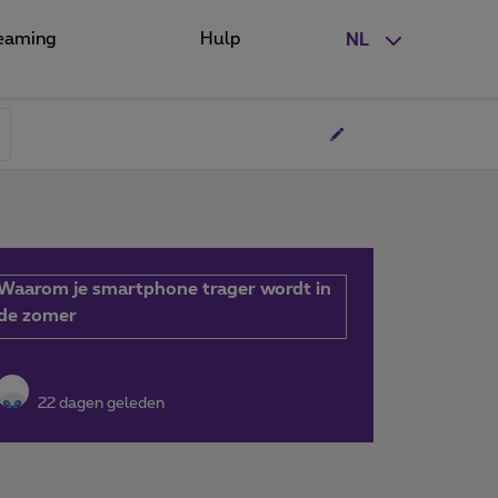
eaming
Hulp
NL
Waarom je smartphone trager wordt in
de zomer
22 dagen geleden