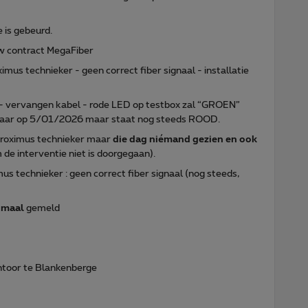
 is gebeurd.
w contract MegaFiber
us technieker - geen correct fiber signaal - installatie
- vervangen kabel - rode LED op testbox zal “GROEN”
klaar op 5/01/2026 maar staat nog steeds ROOD.
Proximus technieker maar
die dag niémand gezien en ook
de interventie niet is doorgegaan).
s technieker : geen correct fiber signaal (nog steeds,
 maal
gemeld
antoor te Blankenberge