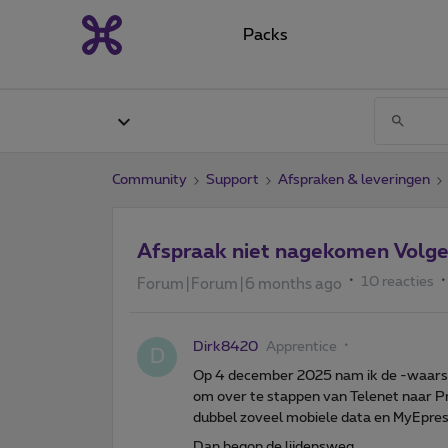
Packs
Community
Support
Afspraken & leveringen
Afspraak niet nagekomen Volge
10 reacties
Forum|Forum|6 months ago
Dirk8420
Apprentice
D
Op 4 december 2025 nam ik de -waarschi
om over te stappen van Telenet naar Pro
dubbel zoveel mobiele data en MyEpress
Dan begon de lijdensweg.