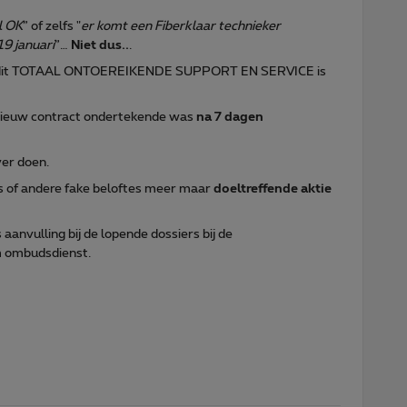
l OK
” of zelfs "
er komt een Fiberklaar technieker
19 januari
”…
Niet dus..
.
 dat dit TOTAAL ONTOEREIKENDE SUPPORT EN SERVICE is
ieuw contract ondertekende was
na 7 dagen
er doen.
es of andere fake beloftes meer maar
doeltreffende aktie
 aanvulling bij de lopende dossiers bij de
m ombudsdienst.