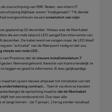
 de overschrijving van 99€. Reden : een intern IT
verschrijving blijkbaar waren “kwijtgeraakt” ? Ik diende
 had overgeschreven via een
screenshot van mijn
 was gepland op 22 december. Helaas was de fiberkabel
stbox die een rode (alarm) LED aangaf.Een interventie van
 26 december. De kabel werd vervangen maar de LED bleef
nog een “activatie” van de fiberpoort nodig en dat zou
g steeds een rode LED
…
ms van Proximus dat de
nieuwe installatiedatum 7
d gezien. Niemand gehoord. Kwestie van klantvriendelijk te
te leggen en goed te informeren. Ik lees gelijkaardige
aakten zij een nieuwe afspraak tot installatie van het
a ondertekening contract…
. Toen ik via diverse kanalen
Blankenberge) de opmerking maakte d
at de fiberkabel
 blijft het oorverdovend stil. Dus naar alle
 al langs komen - zie 7 januari...) terug zonder resultaat