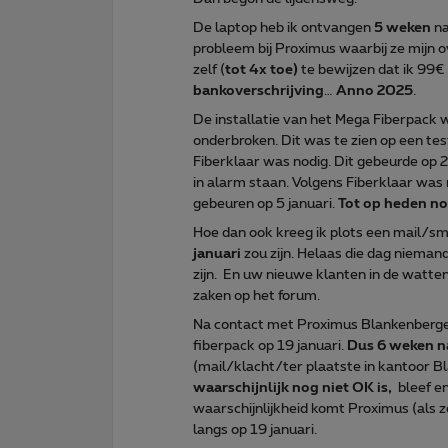
De laptop heb ik ontvangen
5 weken
na
probleem bij Proximus waarbij ze mijn o
zelf (
tot 4x toe)
te bewijzen dat ik 99€
bankoverschrijving
…
Anno 2025
.
De installatie van het Mega Fiberpack
onderbroken. Dit was te zien op een te
Fiberklaar was nodig. Dit gebeurde op
in alarm staan. Volgens Fiberklaar was 
gebeuren op 5 januari.
Tot op heden no
Hoe dan ook kreeg ik plots een mail/s
januari
zou zijn. Helaas die dag nieman
zijn. En uw nieuwe klanten in de watten 
zaken op het forum.
Na contact met Proximus Blankenberge m
fiberpack op 19 januari.
Dus 6 weken n
(mail/klacht/ter plaatste in kantoor 
waarschijnlijk nog niet OK is,
bleef en
waarschijnlijkheid komt Proximus (als ze
langs op 19 januari.