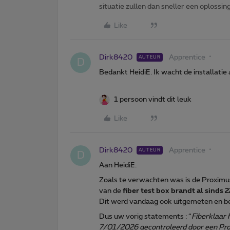
situatie zullen dan sneller een oplossin
Like
Dirk8420
Apprentice
AUTEUR
D
Bedankt HeidiE. Ik wacht de installatie
1 persoon vindt dit leuk
Like
Dirk8420
Apprentice
AUTEUR
D
Aan HeidiE.
Zoals te verwachten was is de Proxim
van de
fiber test box brandt al sind
Dit werd vandaag ook uitgemeten en be
Dus uw vorig statements : “
Fiberklaar 
7/01/2026 gecontroleerd door een Pro