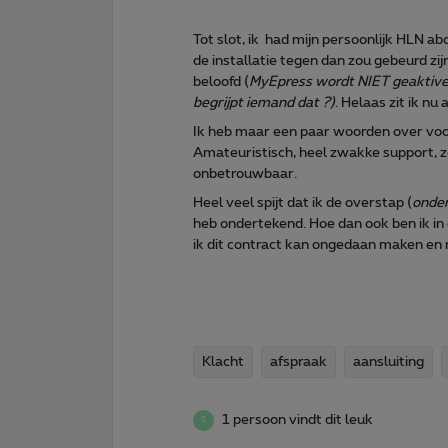
Tot slot, ik had mijn persoonlijk HLN a
de installatie tegen dan zou gebeurd 
beloofd (
MyEpress wordt NIET geaktiveer
begrijpt iemand dat ?)
. Helaas zit ik n
Ik heb maar een paar woorden over voor
Amateuristisch, heel zwakke support, zow
onbetrouwbaar.
Heel veel spijt dat ik de overstap (
onder
heb ondertekend. Hoe dan ook ben ik i
ik dit contract kan ongedaan maken en ne
Klacht
afspraak
aansluiting
1 persoon vindt dit leuk
S