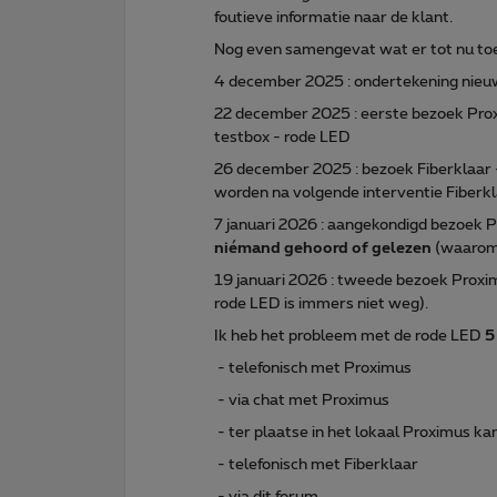
foutieve informatie naar de klant.
Nog even samengevat wat er tot nu toe
4 december 2025 : ondertekening nieu
22 december 2025 : eerste bezoek Proxim
testbox - rode LED
26 december 2025 : bezoek Fiberklaar 
worden na volgende interventie Fiber
7 januari 2026 : aangekondigd bezoek 
niémand gehoord of gelezen
(waarom 
19 januari 2026 : tweede bezoek Proximu
rode LED is immers niet weg).
Ik heb het probleem met de rode LED
5
- telefonisch met Proximus
- via chat met Proximus
- ter plaatse in het lokaal Proximus k
- telefonisch met Fiberklaar
- via dit forum