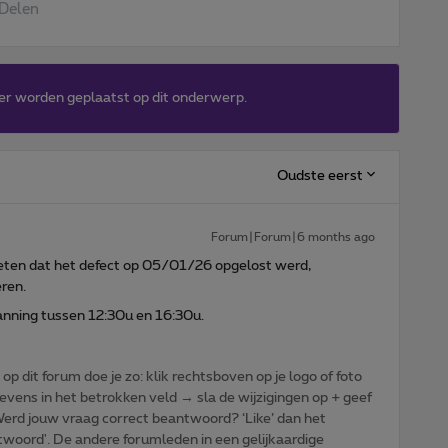
Delen
er worden geplaatst op dit onderwerp.
Oudste eerst
Forum|Forum|6 months ago
eten dat het defect op 05/01/26 opgelost werd,
ren.
anning tussen 12:30u en 16:30u.
p dit forum doe je zo: klik rechtsboven op je logo of foto
vens in het betrokken veld → sla de wijzigingen op + geef
: Werd jouw vraag correct beantwoord? ‘Like’ dan het
woord'. De andere forumleden in een gelijkaardige