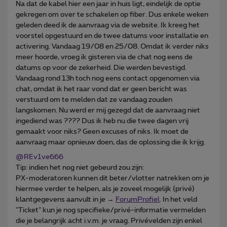
Na dat de kabel hier een jaar in huis ligt, eindelijk de optie
gekregen om over te schakelen op fiber. Dus enkele weken
geleden deed ik de aanvraag via de website. Ik kreeg het
voorstel opgestuurd en de twee datums voor installatie en
activering. Vandaag 19/08 en 25/08. Omdat ik verder niks
meer hoorde, vroeg ik gisteren via de chat nog eens de
datums op voor de zekerheid. Die werden bevestigd.
Vandaag rond 13h toch nog eens contact opgenomen via
chat, omdat ik het raar vond dat er geen bericht was
verstuurd om te melden dat ze vandaag zouden
langskomen. Nu werd er mij gezegd dat de aanvraag niet
ingediend was ???? Dus ik heb nu die twee dagen vrij
gemaakt voor niks? Geen excuses of niks. Ik moet de
aanvraag maar opnieuw doen, das de oplossing die ik krijg.
@REv1ve666
Tip: indien het nog niet gebeurd zou zijn:
PX-moderatoren kunnen dit beter/vlotter natrekken om je
hiermee verder te helpen, als je zoveel mogelijk (privé)
klantgegevens aanvult in je →
ForumProfiel
. In het veld
"Ticket" kun je nog specifieke/privé-informatie vermelden
die je belangrijk acht i.v.m. je vraag. Privévelden zijn enkel