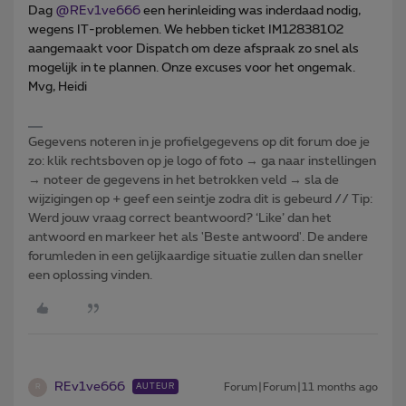
Dag ​
@REv1ve666
een herinleiding was inderdaad nodig,
wegens IT-problemen. We hebben ticket IM12838102
aangemaakt voor Dispatch om deze afspraak zo snel als
mogelijk in te plannen. Onze excuses voor het ongemak.
Mvg, Heidi
Gegevens noteren in je profielgegevens op dit forum doe je
zo: klik rechtsboven op je logo of foto → ga naar instellingen
→ noteer de gegevens in het betrokken veld → sla de
wijzigingen op + geef een seintje zodra dit is gebeurd // Tip:
Werd jouw vraag correct beantwoord? ‘Like’ dan het
antwoord en markeer het als 'Beste antwoord'. De andere
forumleden in een gelijkaardige situatie zullen dan sneller
een oplossing vinden.
REv1ve666
Forum|Forum|11 months ago
AUTEUR
R