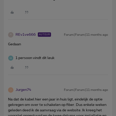
REv1ve666
Forum|Forum|11 months ago
AUTEUR
R
Gedaan
1 persoon vindt dit leuk
Jurgen74
Forum|Forum|11 months ago
J
Na dat de kabel hier een jaar in huis ligt, eindelijk de optie
gekregen om over te schakelen op fiber. Dus enkele weken
geleden deed ik de aanvraag via de website. Ik kreeg het
voorstel opgestuurd en de twee datums voor installatie en