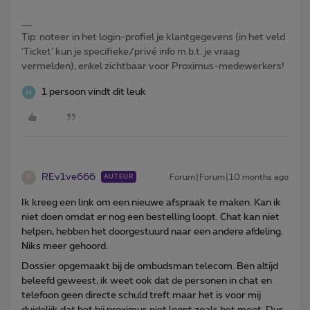
Tip: noteer in het login-profiel je klantgegevens (in het veld
'Ticket' kun je specifieke/privé info m.b.t. je vraag
vermelden), enkel zichtbaar voor Proximus-medewerkers!
1 persoon vindt dit leuk
REv1ve666
Forum|Forum|10 months ago
AUTEUR
R
Ik kreeg een link om een nieuwe afspraak te maken. Kan ik
niet doen omdat er nog een bestelling loopt. Chat kan niet
helpen, hebben het doorgestuurd naar een andere afdeling.
Niks meer gehoord.
Dossier opgemaakt bij de ombudsman telecom. Ben altijd
beleefd geweest, ik weet ook dat de personen in chat en
telefoon geen directe schuld treft maar het is voor mij
duidelijk dat het bij proximus niet loopt zoals het moet. Dus