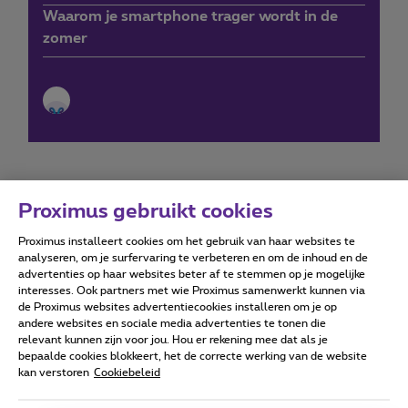
Waarom je smartphone trager wordt in de
zomer
Proximus gebruikt cookies
Proximus installeert cookies om het gebruik van haar websites te
Forumvoorwaarden
Accessibility statement
analyseren, om je surfervaring te verbeteren en om de inhoud en de
advertenties op haar websites beter af te stemmen op je mogelijke
interesses. Ook partners met wie Proximus samenwerkt kunnen via
de Proximus websites advertentiecookies installeren om je op
andere websites en sociale media advertenties te tonen die
relevant kunnen zijn voor jou. Hou er rekening mee dat als je
Alle rechten voorbehouden. ©
2026
Proximus
bepaalde cookies blokkeert, het de correcte werking van de website
kan verstoren
Cookiebeleid
Algemene voorwaarden, consumenteninfo
Prijslijst en tarieven
Toegankelijkheid
Privacy