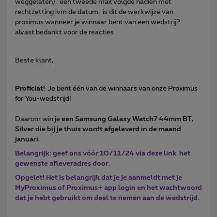
weggelaten). een tweede mail volgde nadien met
rechtzetting ivm de datum. is dit de werkwijze van
proximus wanneer je winnaar bent van een wedstrij?
alvast bedankt voor de reacties
Beste klant,
Proficiat
!
Je bent één van de winnaars van onze Proximus
for You-wedstrijd!
Daarom win je
een
Samsung Galaxy Watch7 44mm BT,
Silver
die
bij je thuis wordt afgeleverd in de maand
januari.
Belangrijk: geef ons vóór 10/11/24 via deze link
het
gewenste afleveradres door.
Opgelet! Het is belangrijk dat je je aanmeldt met je
My
Proximus of Proximus+
app login en het wachtwoord
dat je hebt gebruikt om deel te nemen aan de wedstrijd.