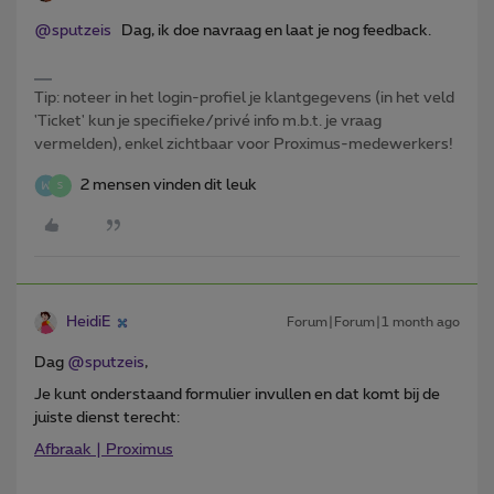
@sputzeis
Dag, ik doe navraag en laat je nog feedback.
Tip: noteer in het login-profiel je klantgegevens (in het veld
'Ticket' kun je specifieke/privé info m.b.t. je vraag
vermelden), enkel zichtbaar voor Proximus-medewerkers!
2 mensen vinden dit leuk
S
HeidiE
Forum|Forum|1 month ago
Dag ​
@sputzeis
,
Je kunt onderstaand formulier invullen en dat komt bij de
juiste dienst terecht:
Afbraak | Proximus