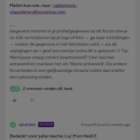
Mailen kan ook, naar:
cablemove-
vlaanderen@proximus.com
Gegevens noteren in je profielgegevens op dit forum doe je
zo: klik rechtsboven op je logo of foto → ga naar instellingen
→ noteer de gegevens in het betrokken veld → sla de
wijzigingen op + geef een seintje zodra dit is gebeurd // Tip:
Werd jouw vraag correct beantwoord? ‘Like’ dan het
antwoord en markeer het als 'Beste antwoord'. De andere
forumleden in een gelijkaardige situatie zullen dan sneller
een oplossing vinden.
2 mensen vinden dit leuk
S
sputzeis
Forum|Forum|1 month ago
AUTEUR
S
Bedankt voor jullie reactie, Luc.M en Heidi E.