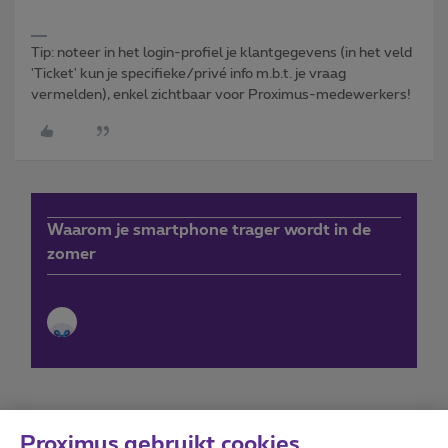
Tip: noteer in het login-profiel je klantgegevens (in het veld
'Ticket' kun je specifieke/privé info m.b.t. je vraag
vermelden), enkel zichtbaar voor Proximus-medewerkers!
Waarom je smartphone trager wordt in de
zomer
Proximus gebruikt cookies