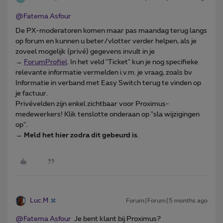
@Fatema Asfour
De PX-moderatoren komen maar pas maandag terug langs
op forum en kunnen u beter/vlotter verder helpen, als je
zoveel mogelijk (privé) gegevens invult in je
→
ForumProfiel
. In het veld "Ticket" kun je nog specifieke
relevante informatie vermelden i.v.m. je vraag, zoals bv
Informatie in verband met Easy Switch terug te vinden op
je factuur.
Privévelden zijn enkel zichtbaar voor Proximus-
medewerkers! Klik tenslotte onderaan op "sla wijzigingen
op".
→
Meld het hier zodra dit gebeurd is
.
Luc.M
Forum|Forum|5 months ago
@Fatema Asfour
Je bent klant bij Proximus?