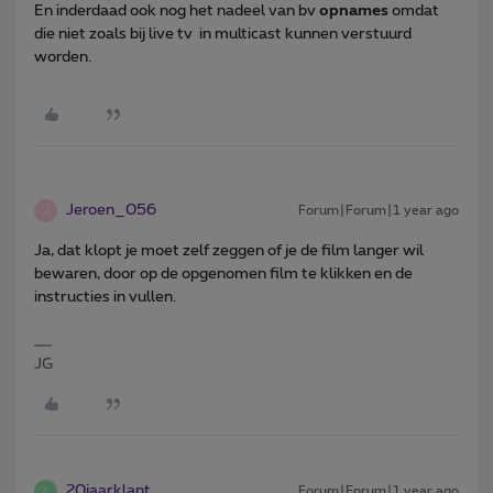
En inderdaad ook nog het nadeel van bv
opnames
omdat
die niet zoals bij live tv in multicast kunnen verstuurd
worden.
Jeroen_056
Forum|Forum|1 year ago
J
Ja, dat klopt je moet zelf zeggen of je de film langer wil
bewaren, door op de opgenomen film te klikken en de
instructies in vullen.
JG
20jaarklant
Forum|Forum|1 year ago
2