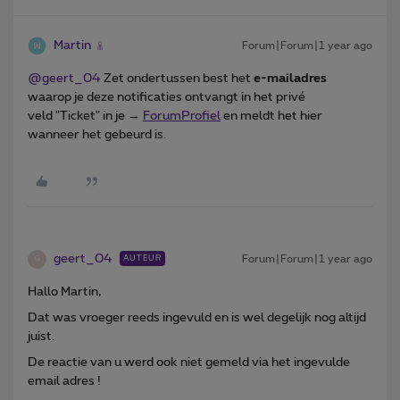
Martin
Forum|Forum|1 year ago
@geert_04
Zet ondertussen best het
e-mailadres
waarop je deze notificaties ontvangt in het privé
veld "Ticket" in je →
ForumProfiel
en meldt het hier
wanneer het gebeurd is.
geert_04
Forum|Forum|1 year ago
AUTEUR
G
Hallo Martin,
Dat was vroeger reeds ingevuld en is wel degelijk nog altijd
juist.
De reactie van u werd ook niet gemeld via het ingevulde
email adres !