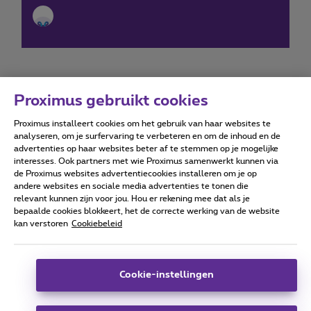
Proximus gebruikt cookies
Proximus installeert cookies om het gebruik van haar websites te
Forumvoorwaarden
Accessibility statement
analyseren, om je surfervaring te verbeteren en om de inhoud en de
advertenties op haar websites beter af te stemmen op je mogelijke
interesses. Ook partners met wie Proximus samenwerkt kunnen via
de Proximus websites advertentiecookies installeren om je op
andere websites en sociale media advertenties te tonen die
relevant kunnen zijn voor jou. Hou er rekening mee dat als je
Alle rechten voorbehouden. ©
2026
Proximus
bepaalde cookies blokkeert, het de correcte werking van de website
kan verstoren
Cookiebeleid
Algemene voorwaarden, consumenteninfo
Prijslijst en tarieven
Toegankelijkheid
Privacy
Cookiebeleid
Cookie manager
Bedrijfsgegevens
Deze website is gecreëerd en wordt beheerd conform het
Cookie-instellingen
Belgisch recht.
Koning Albert II-laan 27 - B-1030 Brussel.