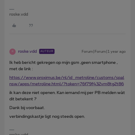
roske.vdd
roske.vdd
Forum|Forum|1 year ago
AUTEUR
R
Ik heb bericht gekregen op mijn gsm ,geen smartphone ,
met de link :
https://www.proximus.be/nl/id_metroline/customs/spal
nsw/apps/metroline.html/?token=76f79f432vm8tg2t86
ik kan deze niet openen. Kan iemand mij per PB melden wàt
dit betekent ?
Dank bij voorbaat.
verbindingskastje ligt nog steeds open.
roske.vdd