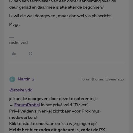
Ik heb een technieker van een onder aanneming over de
deur gehad en daarmee is alle ellende begonnen?
Ik wil die wel doorgeven , maar dan wel via pb bericht.
Mvgr.
roske.vdd
Martin
Forum|Forum|1 year ago
@roske.vdd
je kan die doorgeven door deze te noteren in je
→
ForumProfiel
In het privé veld
"Ticket"
.
Privé velden zijn enkel zichtbaar voor Proximus-
medewerkers!
Klik tenslotte onderaan op "sla wijzigingen op".
Meldt het hier zodra dit gebeurd is, zodat de PX