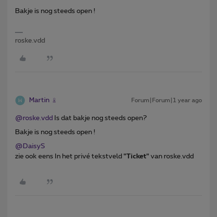
Bakje is nog steeds open !
roske.vdd
Martin
Forum|Forum|1 year ago
@roske.vdd
Is dat bakje nog steeds open?
Bakje is nog steeds open !
@DaisyS
zie ook eens In het privé tekstveld
"Ticket"
van roske.vdd