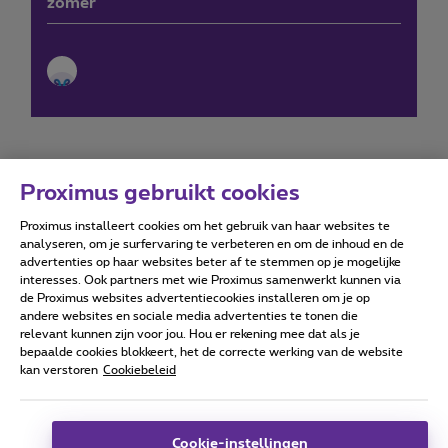
zomer
Proximus gebruikt cookies
Proximus installeert cookies om het gebruik van haar websites te
Forumvoorwaarden
Accessibility statement
analyseren, om je surfervaring te verbeteren en om de inhoud en de
advertenties op haar websites beter af te stemmen op je mogelijke
interesses. Ook partners met wie Proximus samenwerkt kunnen via
de Proximus websites advertentiecookies installeren om je op
andere websites en sociale media advertenties te tonen die
relevant kunnen zijn voor jou. Hou er rekening mee dat als je
Alle rechten voorbehouden. ©
2026
Proximus
bepaalde cookies blokkeert, het de correcte werking van de website
kan verstoren
Cookiebeleid
Algemene voorwaarden, consumenteninfo
Prijslijst en tarieven
Toegankelijkheid
Privacy
Cookiebeleid
Cookie manager
Bedrijfsgegevens
Deze website is gecreëerd en wordt beheerd conform het
Cookie-instellingen