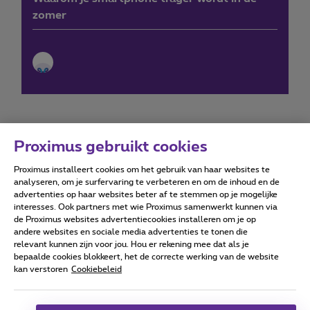
zomer
Proximus gebruikt cookies
Proximus installeert cookies om het gebruik van haar websites te
Forumvoorwaarden
Accessibility statement
analyseren, om je surfervaring te verbeteren en om de inhoud en de
advertenties op haar websites beter af te stemmen op je mogelijke
interesses. Ook partners met wie Proximus samenwerkt kunnen via
de Proximus websites advertentiecookies installeren om je op
andere websites en sociale media advertenties te tonen die
relevant kunnen zijn voor jou. Hou er rekening mee dat als je
Alle rechten voorbehouden. ©
2026
Proximus
bepaalde cookies blokkeert, het de correcte werking van de website
kan verstoren
Cookiebeleid
Algemene voorwaarden, consumenteninfo
Prijslijst en tarieven
Toegankelijkheid
Privacy
Cookiebeleid
Cookie manager
Bedrijfsgegevens