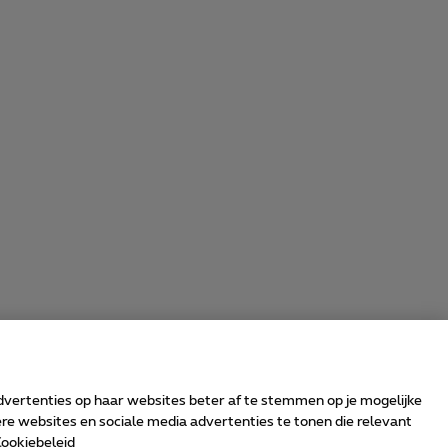
advertenties op haar websites beter af te stemmen op je mogelijke
e websites en sociale media advertenties te tonen die relevant
ookiebeleid