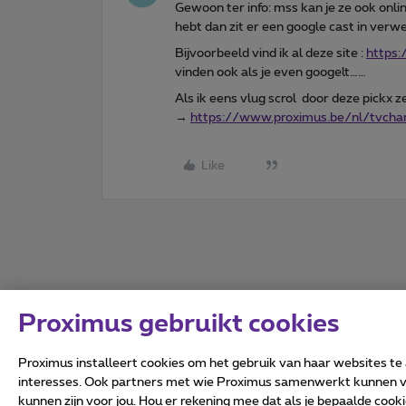
Gewoon ter info: mss kan je ze ook onlin
hebt dan zit er een google cast in verwe
Bijvoorbeeld vind ik al deze site :
https:
vinden ook als je even googelt……
Als ik eens vlug scrol door deze pickx z
→
https://www.proximus.be/nl/tvcha
Like
Proximus gebruikt cookies
Proximus installeert cookies om het gebruik van haar websites te
interesses. Ook partners met wie Proximus samenwerkt kunnen via
kunnen zijn voor jou. Hou er rekening mee dat als je bepaalde coo
Alle rechten voorbehouden.