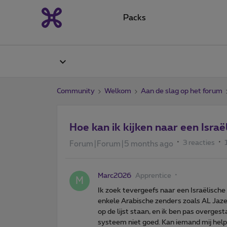
Packs
Community
Welkom
Aan de slag op het forum
Hoe kan ik kijken naar een Isra
3 reacties
Forum|Forum|5 months ago
Marc2026
Apprentice
M
Ik zoek tevergeefs naar een Israëlische
enkele Arabische zenders zoals AL Jaze
op de lijst staan, en ik ben pas overge
systeem niet goed. Kan iemand mij hel