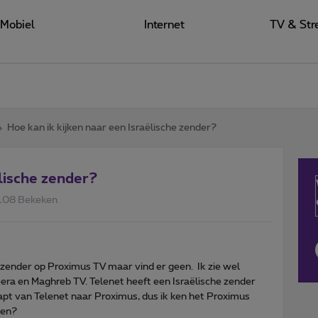
Mobiel
Internet
TV & Str
Hoe kan ik kijken naar een Israëlische zender?
ëlische zender?
108 Bekeken
 zender op Proximus TV maar vind er geen. Ik zie wel
era en Maghreb TV. Telenet heeft een Israëlische zender
stapt van Telenet naar Proximus, dus ik ken het Proximus
pen?