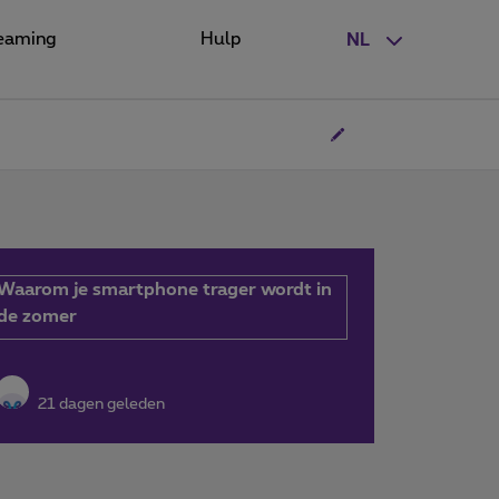
eaming
Hulp
NL
Waarom je smartphone trager wordt in
de zomer
21 dagen geleden