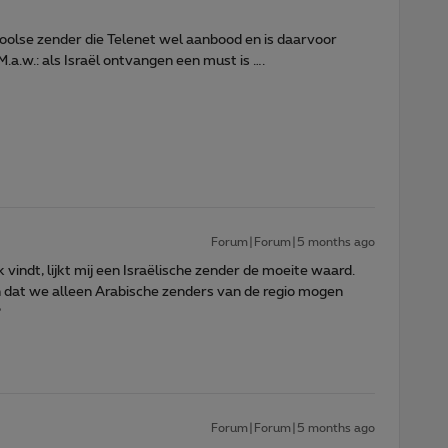
Poolse zender die Telenet wel aanbood en is daarvoor
.a.w.: als Israël ontvangen een must is ….
Forum|Forum|5 months ago
k vindt, lijkt mij een Israëlische zender de moeite waard.
n dat we alleen Arabische zenders van de regio mogen
?
Forum|Forum|5 months ago