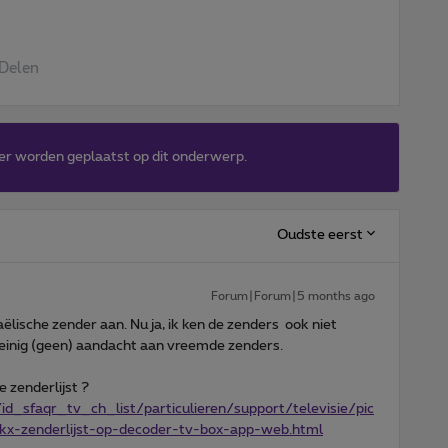
Delen
er worden geplaatst op dit onderwerp.
Oudste eerst
Forum|Forum|5 months ago
ëlische zender aan. Nu ja, ik ken de zenders ook niet
weinig (geen) aandacht aan vreemde zenders.
e zenderlijst ?
d_sfaqr_tv_ch_list/particulieren/support/televisie/pic
ckx-zenderlijst-op-decoder-tv-box-app-web.html