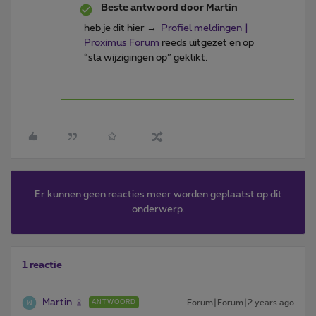
Beste antwoord door
Martin
heb je dit hier →
Profiel meldingen |
Proximus Forum
reeds uitgezet en op
“sla wijzigingen op” geklikt.
Er kunnen geen reacties meer worden geplaatst op dit
onderwerp.
1 reactie
Martin
Forum|Forum|2 years ago
ANTWOORD