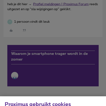
heb je dit hier →
Profiel meldingen | Proximus Forum
reeds
uitgezet en op “sla wijzigingen op” geklikt.
1 persoon vindt dit leuk
H
Waarom je smartphone trager wordt in de
zomer
Proximus gebruikt cookies