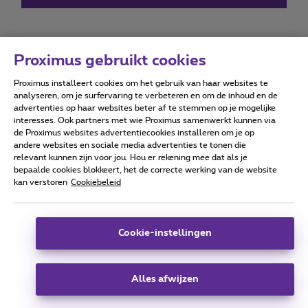
Proximus gebruikt cookies
Proximus installeert cookies om het gebruik van haar websites te
Forumvoorwaarden
Accessibility statement
analyseren, om je surfervaring te verbeteren en om de inhoud en de
advertenties op haar websites beter af te stemmen op je mogelijke
interesses. Ook partners met wie Proximus samenwerkt kunnen via
de Proximus websites advertentiecookies installeren om je op
andere websites en sociale media advertenties te tonen die
relevant kunnen zijn voor jou. Hou er rekening mee dat als je
Alle rechten voorbehouden. ©
2026
Proximus
bepaalde cookies blokkeert, het de correcte werking van de website
kan verstoren
Cookiebeleid
Algemene voorwaarden, consumenteninfo
Prijslijst en tarieven
Toegankelijkheid
Privacy
Cookiebeleid
Cookie manager
Bedrijfsgegevens
Deze website is gecreëerd en wordt beheerd conform het
Cookie-instellingen
Belgisch recht.
Koning Albert II-laan 27 - B-1030 Brussel.
Alles afwijzen