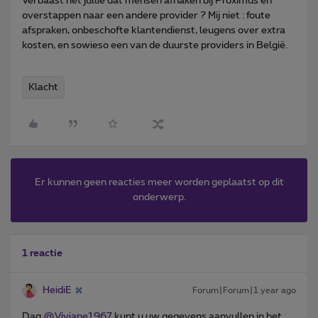
Verbaast het jullie dat mensen afhaken bij Proximus en
overstappen naar een andere provider ? Mij niet : foute
afspraken, onbeschofte klantendienst, leugens over extra
kosten, en sowieso een van de duurste providers in België.
Klacht
Er kunnen geen reacties meer worden geplaatst op dit
onderwerp.
1 reactie
HeidiE
Forum|Forum|1 year ago
Dag ​
@Viviane1967
kunt u uw gegevens aanvullen in het