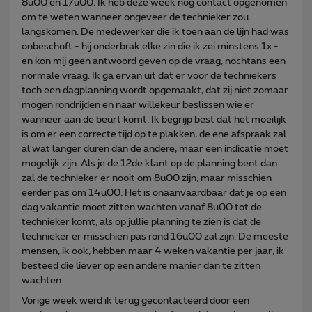
8u00 en 17u00. Ik heb deze week nog contact opgenomen
om te weten wanneer ongeveer de technieker zou
langskomen. De medewerker die ik toen aan de lijn had was
onbeschoft - hij onderbrak elke zin die ik zei minstens 1x -
en kon mij geen antwoord geven op de vraag, nochtans een
normale vraag. Ik ga ervan uit dat er voor de techniekers
toch een dagplanning wordt opgemaakt, dat zij niet zomaar
mogen rondrijden en naar willekeur beslissen wie er
wanneer aan de beurt komt. Ik begrijp best dat het moeilijk
is om er een correcte tijd op te plakken, de ene afspraak zal
al wat langer duren dan de andere, maar een indicatie moet
mogelijk zijn. Als je de 12de klant op de planning bent dan
zal de technieker er nooit om 8u00 zijn, maar misschien
eerder pas om 14u00. Het is onaanvaardbaar dat je op een
dag vakantie moet zitten wachten vanaf 8u00 tot de
technieker komt, als op jullie planning te zien is dat de
technieker er misschien pas rond 16u00 zal zijn. De meeste
mensen, ik ook, hebben maar 4 weken vakantie per jaar, ik
besteed die liever op een andere manier dan te zitten
wachten.
Vorige week werd ik terug gecontacteerd door een