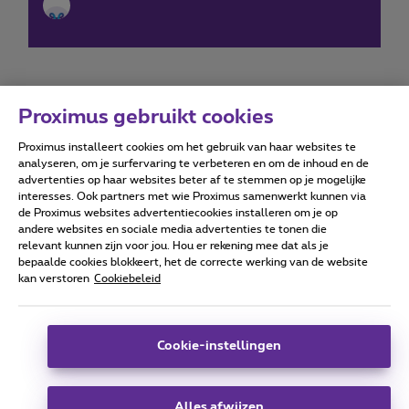
Proximus gebruikt cookies
Proximus installeert cookies om het gebruik van haar websites te
Forumvoorwaarden
Accessibility statement
analyseren, om je surfervaring te verbeteren en om de inhoud en de
advertenties op haar websites beter af te stemmen op je mogelijke
interesses. Ook partners met wie Proximus samenwerkt kunnen via
de Proximus websites advertentiecookies installeren om je op
andere websites en sociale media advertenties te tonen die
relevant kunnen zijn voor jou. Hou er rekening mee dat als je
Alle rechten voorbehouden. ©
2026
Proximus
bepaalde cookies blokkeert, het de correcte werking van de website
kan verstoren
Cookiebeleid
Algemene voorwaarden, consumenteninfo
Prijslijst en tarieven
Toegankelijkheid
Privacy
Cookiebeleid
Cookie manager
Bedrijfsgegevens
Deze website is gecreëerd en wordt beheerd conform het
Cookie-instellingen
Belgisch recht.
Koning Albert II-laan 27 - B-1030 Brussel.
Alles afwijzen