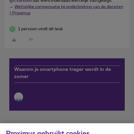
@Cvanloon
dat werd inderdaad wettelijk vastgelegd
→
Wettelijke compensatie bij onderbreking van de diensten
| Proximus
1 persoon vindt dit leuk
T
Waarom je smartphone trager wordt in de
zomer
Proximus gebruikt cookies