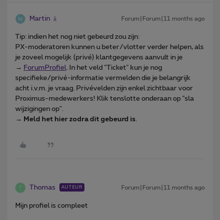
Martin
Forum|Forum|11 months ago
Tip: indien het nog niet gebeurd zou zijn:
PX-moderatoren kunnen u beter/vlotter verder helpen, als
je zoveel mogelijk (privé) klantgegevens aanvult in je
→
ForumProfiel
. In het veld "Ticket" kun je nog
specifieke/privé-informatie vermelden die je belangrijk
acht i.v.m. je vraag. Privévelden zijn enkel zichtbaar voor
Proximus-medewerkers! Klik tenslotte onderaan op "sla
wijzigingen op".
→
Meld het hier zodra dit gebeurd is
.
Thomas
Forum|Forum|11 months ago
AUTEUR
T
Mijn profiel is compleet