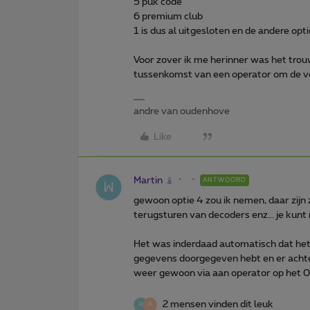
5 puk code
6 premium club
1 is dus al uitgesloten en de andere opti
Voor zover ik me herinner was het tro
tussenkomst van een operator om de vo
andre van oudenhove
Like
Martin
ANTWOORD
gewoon optie 4 zou ik nemen, daar zijn
terugsturen van decoders enz... je kunt
Het was inderdaad automatisch dat het 
gegevens doorgegeven hebt en er achte
weer gewoon via aan operator op het
2 mensen vinden dit leuk
W
A