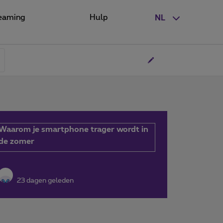
eaming
Hulp
NL
Waarom je smartphone trager wordt in
de zomer
23 dagen geleden