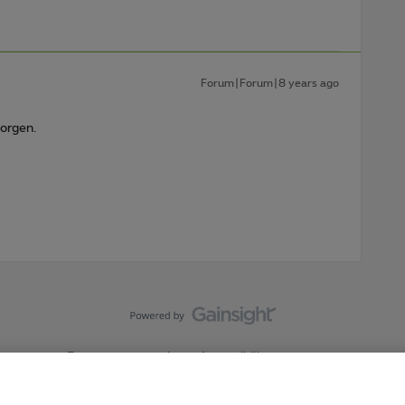
Forum|Forum|8 years ago
orgen.
Forumvoorwaarden
Accessibility statement