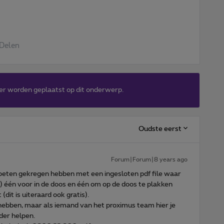
Delen
er worden geplaatst op dit onderwerp.
Oudste eerst
Forum|Forum|8 years ago
oeten gekregen hebben met een ingesloten pdf file waar
en) één voor in de doos en één om op de doos te plakken
dit is uiteraard ook gratis).
 hebben, maar als iemand van het proximus team hier je
der helpen.