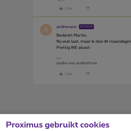
Like
andrevano
AUTEUR
A
Bedankt Martin,
Nu wat laat, maar ik doe dit maandagm
Prettig WE alvast
andre van oudenhove
Like
Proximus gebruikt cookies