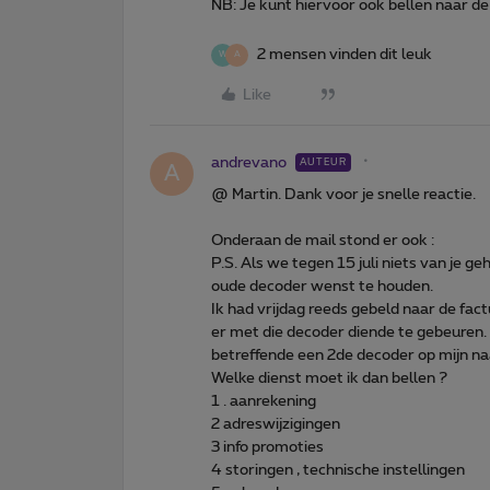
NB: Je kunt hiervoor ook bellen naar d
2 mensen vinden dit leuk
W
A
Like
andrevano
AUTEUR
A
@ Martin. Dank voor je snelle reactie.
Onderaan de mail stond er ook :
P.S. Als we tegen 15 juli niets van je g
oude decoder wenst te houden.
Ik had vrijdag reeds gebeld naar de fac
er met die decoder diende te gebeuren.
betreffende een 2de decoder op mijn n
Welke dienst moet ik dan bellen ?
1 . aanrekening
2 adreswijzigingen
3 info promoties
4 storingen , technische instellingen