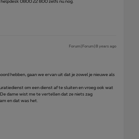
e helpdesk 0800 22 800 zelfs nu nog.
Forum|Forum|8 years ago
ehoord hebben, gaan we ervan uit dat je zowel je nieuwe als
turatiedienst om een dienst af te sluiten en vroeg ook wat
 De dame wist me te vertellen dat ze niets zag
aam en dat was het.