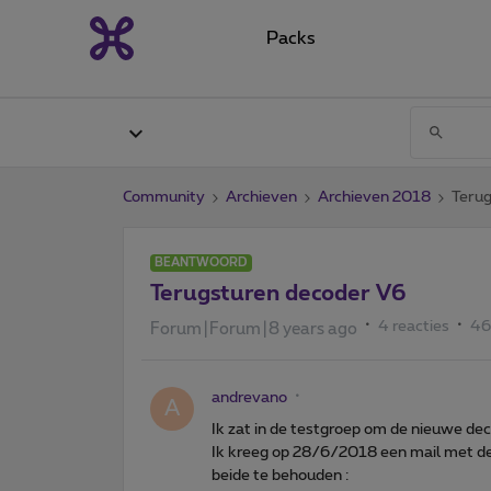
Packs
Community
Archieven
Archieven 2018
Terug
BEANTWOORD
Terugsturen decoder V6
4 reacties
46
Forum|Forum|8 years ago
andrevano
A
Ik zat in de testgroep om de nieuwe dec
Ik kreeg op 28/6/2018 een mail met de
beide te behouden :