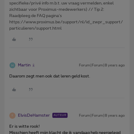
specifieke/privé info m.b.t. uw vraag vermelden, enkel
zichtbaar voor Proximus-medewerkers) // Tip 2:
Raadpleeg de FAQ pagina's
https://www.proximus.be/support/nl/id_zwpr_support/
particulieren/support.html
Martin
Forum|Forum|8 years ago
Daarom zegt men ook dat leren geld kost.
ElvisDeHamster
Forum|Forum|8 years ago
AUTEUR
E
Er is witte rook!
Misschien heeft mijn klacht die ik vandaag heb neergelegd