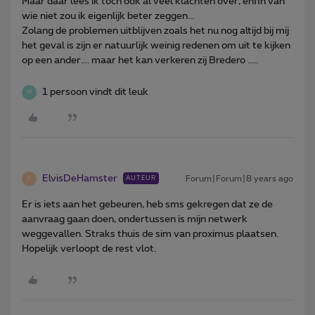
Maar daar lees ik toch ook al veel klachten over, enfin van
wie niet zou ik eigenlijk beter zeggen...
Zolang de problemen uitblijven zoals het nu nog altijd bij mij
het geval is zijn er natuurlijk weinig redenen om uit te kijken
op een ander.... maar het kan verkeren zij Bredero .....
1 persoon vindt dit leuk
W
ElvisDeHamster
Forum|Forum|8 years ago
AUTEUR
E
Er is iets aan het gebeuren, heb sms gekregen dat ze de
aanvraag gaan doen, ondertussen is mijn netwerk
weggevallen. Straks thuis de sim van proximus plaatsen.
Hopelijk verloopt de rest vlot.