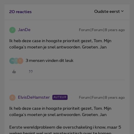
Oudste eerst
20 reacties
JanDe
Forum|Forum|8 years ago
J
Ik heb deze case in hoogste prioriteit gezet, Tom. Mijn
collega's moeten je snel antwoorden. Groeten. Jan
3 mensen vinden dit leuk
W
O
E
ElvisDeHamster
Forum|Forum|8 years ago
AUTEUR
E
Ik heb deze case in hoogste prioriteit gezet, Tom. Mijn
collega's moeten je snel antwoorden. Groeten. Jan
Eerste wereldprobleem die overschakeling i know, maar 5
weken begint wel wat amateuristisch over te komen.