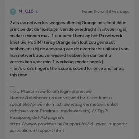
M_016
Forum|Forum|8 years ago
M
? als uw netwerk is weggevallen bij Orange betekent dit in
principe dat de "execute" van de overdracht in uitvoering is
en dat u binnen max. 1 uur actief bent op het Px netwerk
(met uw Px SIM) tenzij Orange een fout zou gemaakt
hebben en u bij de aanvraag van de overdracht (initiate) van
hun netwerk zou verwijderd hebben (en dan bent u
vertrokken voor min. 1 werkdag zonder bereik)
= let's cross fingers the issue is solved for once and for all
this time
Tip 1: Plaats in uw forum login-profiel uw
klantnr/telefoonnr (in een vrij veld bv. ticket kunt u
specifieke/privé info m.b.t. uw vraag vermelden, enkel
zichtbaar voor Proximus-medewerkers) // Tip 2:
Raadpleeg de FAQ pagina's
https://www.proximus.be/support/nl/id_zwpr_support/
particulieren/support.html