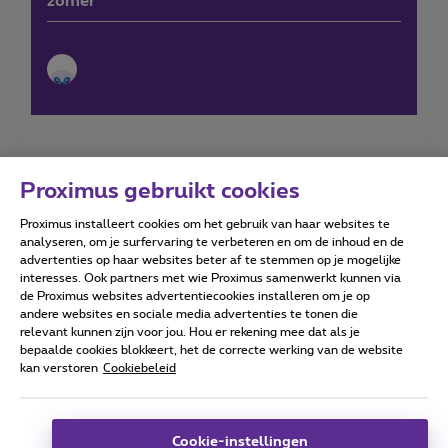
zomer
Proximus gebruikt cookies
Proximus installeert cookies om het gebruik van haar websites te
Forumvoorwaarden
Accessibility statement
analyseren, om je surfervaring te verbeteren en om de inhoud en de
advertenties op haar websites beter af te stemmen op je mogelijke
interesses. Ook partners met wie Proximus samenwerkt kunnen via
de Proximus websites advertentiecookies installeren om je op
andere websites en sociale media advertenties te tonen die
relevant kunnen zijn voor jou. Hou er rekening mee dat als je
Alle rechten voorbehouden. ©
2026
Proximus
bepaalde cookies blokkeert, het de correcte werking van de website
kan verstoren
Cookiebeleid
Algemene voorwaarden, consumenteninfo
Prijslijst en tarieven
Toegankelijkheid
Privacy
Cookiebeleid
Cookie manager
Bedrijfsgegevens
Deze website is gecreëerd en wordt beheerd conform het
Cookie-instellingen