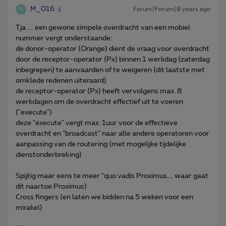
M_016
Forum|Forum|8 years ago
M
Tja …. een gewone simpele overdracht van een mobiel
nummer vergt onderstaande:
de donor-operator (Orange) dient de vraag voor overdracht
door de receptor-operator (Px) binnen 1 werkdag (zaterdag
inbegrepen) te aanvaarden of te weigeren (dit laatste met
omklede redenen uiteraard)
de receptor-operator (Px) heeft vervolgens max. 8
werkdagen om de overdracht effectief uit te voeren
("execute")
deze "execute" vergt max. 1uur voor de effectieve
overdracht en "broadcast" naar alle andere operatoren voor
aanpassing van de routering (met mogelijke tijdelijke
dienstonderbreking)
Spijtig maar eens te meer "quo vadis Proximus.... waar gaat
dit naartoe Proximus)
Cross fingers (en laten we bidden na 5 weken voor een
mirakel)