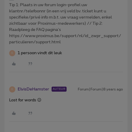
Tip 1: Plaats in uw forum login-profiel uw
klantnr/telefoonnr (in een vrij veld bv. ticket kunt u
specifieke/privé info m.b.t. uw vraag vermelden, enkel
zichtbaar voor Proximus-medewerkers) // Tip 2:
Raadpleeg de FAQ pagina's
https://www.proximus.be/support/nl/id_zwpr_support/
particulieren/support.html
1 persoon vindt dit leuk
E
ElvisDeHamster
Forum|Forum|8 years ago
AUTEUR
E
Lost for words 😉