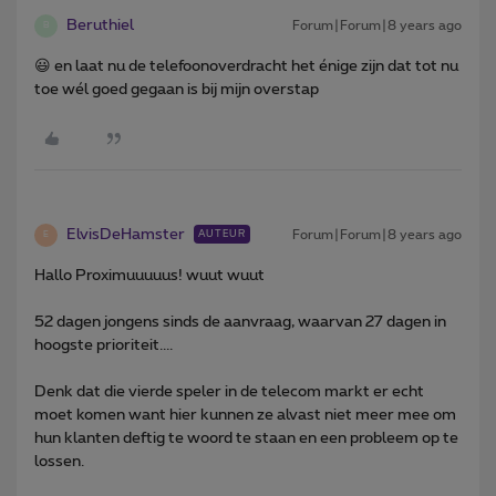
Beruthiel
Forum|Forum|8 years ago
B
😃 en laat nu de telefoonoverdracht het énige zijn dat tot nu
toe wél goed gegaan is bij mijn overstap
ElvisDeHamster
Forum|Forum|8 years ago
AUTEUR
E
Hallo Proximuuuuus! wuut wuut
52 dagen jongens sinds de aanvraag, waarvan 27 dagen in
hoogste prioriteit....
Denk dat die vierde speler in de telecom markt er echt
moet komen want hier kunnen ze alvast niet meer mee om
hun klanten deftig te woord te staan en een probleem op te
lossen.