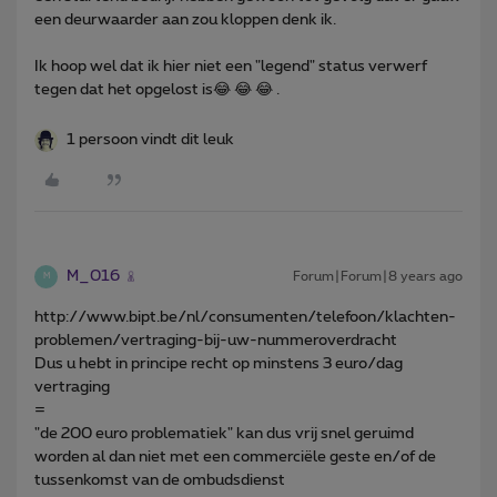
een deurwaarder aan zou kloppen denk ik.
Ik hoop wel dat ik hier niet een "legend" status verwerf
tegen dat het opgelost is😂 😂 😂 .
1 persoon vindt dit leuk
M_016
Forum|Forum|8 years ago
M
http://www.bipt.be/nl/consumenten/telefoon/klachten-
problemen/vertraging-bij-uw-nummeroverdracht
Dus u hebt in principe recht op minstens 3 euro/dag
vertraging
=
"de 200 euro problematiek" kan dus vrij snel geruimd
worden al dan niet met een commerciële geste en/of de
tussenkomst van de ombudsdienst