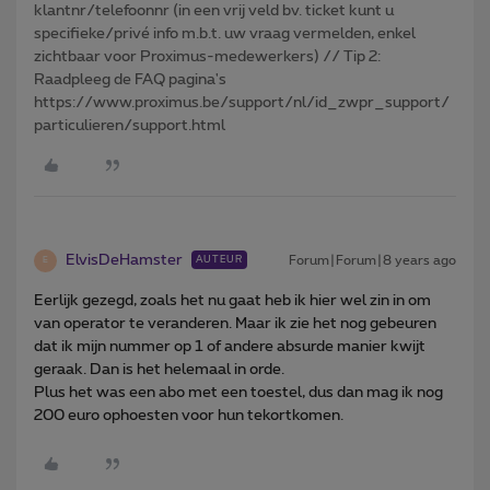
klantnr/telefoonnr (in een vrij veld bv. ticket kunt u
specifieke/privé info m.b.t. uw vraag vermelden, enkel
zichtbaar voor Proximus-medewerkers) // Tip 2:
Raadpleeg de FAQ pagina's
https://www.proximus.be/support/nl/id_zwpr_support/
particulieren/support.html
ElvisDeHamster
Forum|Forum|8 years ago
AUTEUR
E
Eerlijk gezegd, zoals het nu gaat heb ik hier wel zin in om
van operator te veranderen. Maar ik zie het nog gebeuren
dat ik mijn nummer op 1 of andere absurde manier kwijt
geraak. Dan is het helemaal in orde.
Plus het was een abo met een toestel, dus dan mag ik nog
200 euro ophoesten voor hun tekortkomen.