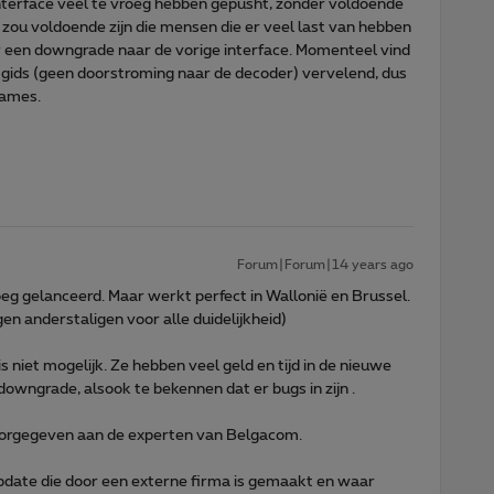
-interface véél te vroeg hebben gepusht, zonder voldoende
t zou voldoende zijn die mensen die er veel last van hebben
r een downgrade naar de vorige interface. Momenteel vind
-gids (geen doorstroming naar de decoder) vervelend, dus
names.
Forum|Forum|14 years ago
eg gelanceerd. Maar werkt perfect in Wallonië en Brussel.
gen anderstaligen voor alle duidelijkheid)
niet mogelijk. Ze hebben veel geld en tijd in de nieuwe
owngrade, alsook te bekennen dat er bugs in zijn .
oorgegeven aan de experten van Belgacom.
update die door een externe firma is gemaakt en waar