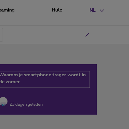
eaming
Hulp
NL
Waarom je smartphone trager wordt in
de zomer
23 dagen geleden