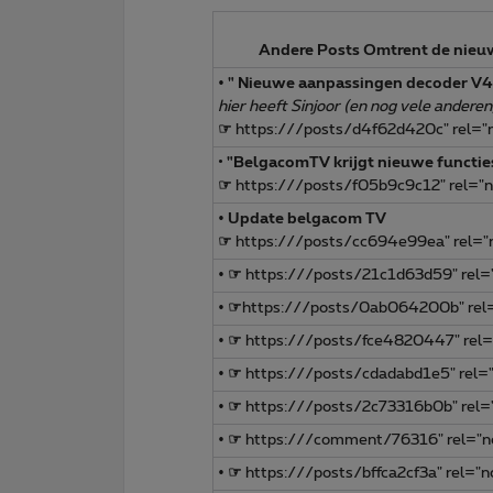
Andere Posts Omtrent de nieuwe
• " Nieuwe aanpassingen decoder V4
hier heeft Sinjoor (en nog vele anderen)
☞
https:///posts/d4f62d420c" rel="
•
"BelgacomTV krijgt nieuwe functie
☞
https:///posts/f05b9c9c12" rel="n
•
Update belgacom TV
☞
https:///posts/cc694e99ea" rel="
• ☞
https:///posts/21c1d63d59" rel="
• ☞
https:///posts/0ab064200b" rel=
• ☞
https:///posts/fce4820447" rel=
• ☞
https:///posts/cdadabd1e5" rel="
• ☞
https:///posts/2c73316b0b" rel="
• ☞
https:///comment/76316" rel="no
• ☞
https:///posts/bffca2cf3a" rel="n