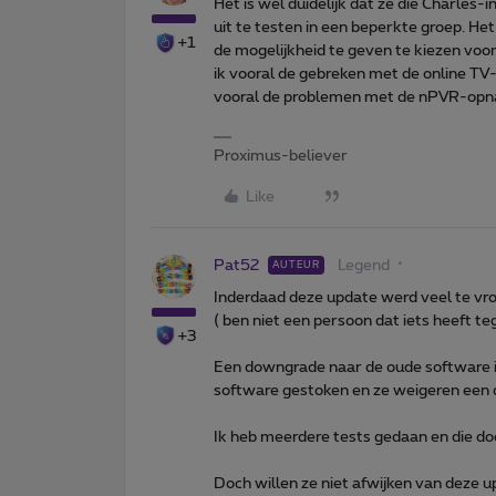
Het is wél duidelijk dat ze die Charles
uit te testen in een beperkte groep. He
+1
de mogelijkheid te geven te kiezen voo
ik vooral de gebreken met de online TV
vooral de problemen met de nPVR-op
Proximus-believer
Like
Pat52
Legend
AUTEUR
Inderdaad deze update werd veel te vro
( ben niet een persoon dat iets heeft te
+3
Een downgrade naar de oude software is 
software gestoken en ze weigeren een d
Ik heb meerdere tests gedaan en die d
Doch willen ze niet afwijken van deze 